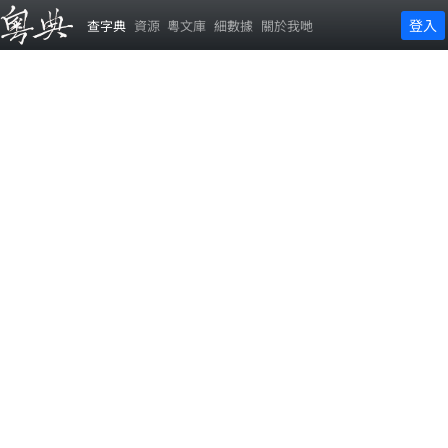
登入
查字典
資源
粵文庫
細數據
關於我哋