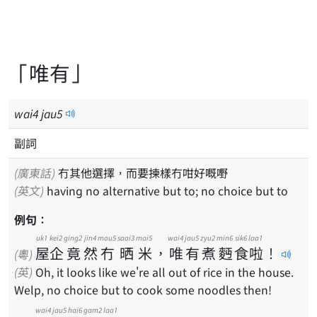
「唯有」
wai
4
jau
5
副詞
(廣東話)
冇其他選擇，而要揀樣冇咁好嘅嘢
(英文)
having no alternative but to; no choice but to
例句：
uk1
kei2
ging2
jin4
mou5
saai3
mai5
wai4
jau5
zyu2
min6
sik6
laa1
屋
企
竟
然
冇
晒
米
，
唯
有
煮
麪
食
啦
！
(粵)
(英)
Oh, it looks like we're all out of rice in the house.
Welp, no choice but to cook some noodles then!
wai4
jau5
hai6
gam2
laa1