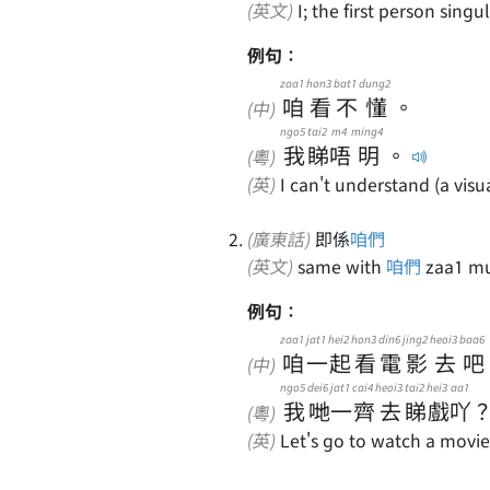
(英文)
I; the first person singu
例句：
zaa1
hon3
bat1
dung2
咱
看
不
懂
。
(中)
ngo5
tai2
m4
ming4
我
睇
唔
明
。
(粵)
(英)
I can't understand (a visu
(廣東話)
即係
咱們
(英文)
same with
咱們
zaa1 mu
例句：
zaa1
jat1
hei2
hon3
din6
jing2
heoi3
baa6
咱
一
起
看
電
影
去
吧
(中)
ngo5
dei6
jat1
cai4
heoi3
tai2
hei3
aa1
我
哋
一
齊
去
睇
戲
吖
(粵)
(英)
Let's go to watch a movie