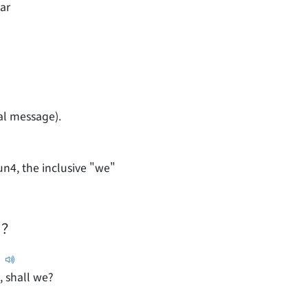
lar
al message).
n4, the inclusive "we"
？
？
, shall we?