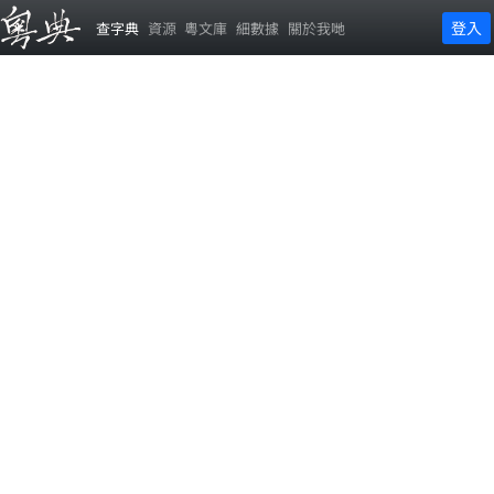
登入
查字典
資源
粵文庫
細數據
關於我哋