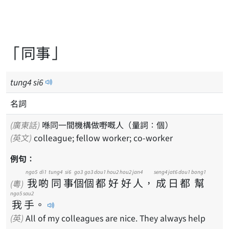
「同事」
tung
4
si
6
名詞
(廣東話)
喺同一間機構做嘢嘅人（量詞：個）
(英文)
colleague; fellow worker; co-worker
例句：
ngo5
di1
tung4
si6
go3
go3
dou1
hou2
hou2
jan4
seng4
jat6
dou1
bong1
我
啲
同
事
個
個
都
好
好
人
，
成
日
都
幫
(粵)
ngo5
sau2
我
手
。
(英)
All of my colleagues are nice. They always help