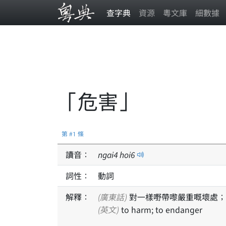
查字典
資源
粵文庫
細數據
「危害」
第 #1 條
讀音：
ngai
4
hoi
6
詞性：
動詞
解釋：
(廣東話)
對一樣嘢帶嚟嚴重嘅壞處；
(英文)
to harm; to endanger