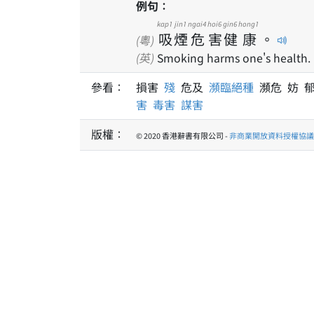
例句：
kap1
jin1
ngai4
hoi6
gin6
hong1
吸
煙
危
害
健
康
。
(粵)
(英)
Smoking harms one's health.
參看：
損害
殘
危及
瀕臨絕種
瀕危 妨 
害
毒害
謀害
版權：
© 2020 香港辭書有限公司 -
非商業開放資料授權協議 1