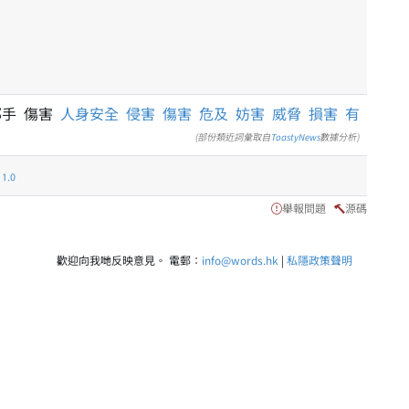
郁手 傷害
人身安全
侵害
傷害
危及
妨害
威脅
損害
有
(部份類近詞彙取自
ToastyNews
數據分析)
.0
舉報問題
源碼
歡迎向我哋反映意見。 電郵：
info@words.hk
|
私隱政策聲明