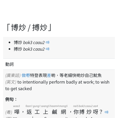
「博炒 / 搏炒」
博炒
bok
3
caau
2
搏炒
bok
3
caau
2
動詞
(廣東話)
做嘢
特登表現
差
啲，等老細快啲炒自己魷魚
(英文)
to intentionally perform badly at work; to wish
to get sacked
例句：
waa3
faan1
gung1
soeng5
haam4
mong5
nei5
bok3
caau2
aa4
嘩
，
返
工
上
鹹
網
，
你
搏
炒
呀
？
(粵)