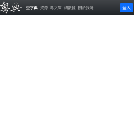
登入
查字典
資源
粵文庫
細數據
關於我哋