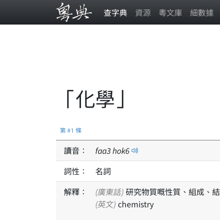
查字典
資源
粵文庫
細數據
「化學」
第 #1 條
讀音：
faa
3
hok
6
詞性：
名詞
解釋：
(廣東話)
研究物質嘅性質、組成、結
(英文)
chemistry