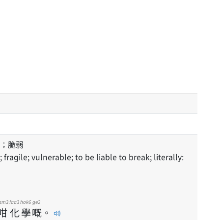
；脆弱
am3
faa3
hok6
ge2
咁
化
學
嘅
。