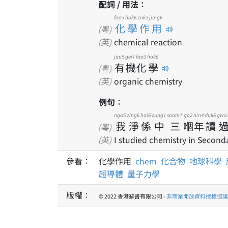
配詞 / 用法：
faa3 hok6 zok3 jung6
化學作用
(粵)
(英)
chemical reaction
jau5
gei1
faa3
hok6
有
機
化
學
(粵)
(英)
organic chemistry
例句：
ngo5
zing6
hai6
zung1
saam1
go2
nin4
duk6
gwo
我
淨
係
中
三
嗰
年
讀
(粵)
(英)
I studied chemistry in Seconda
參看：
化學作用
chem
化合物
地球科學
超導體
量子力學
版權：
© 2022 香港辭書有限公司 -
非商業開放資料授權協議 1