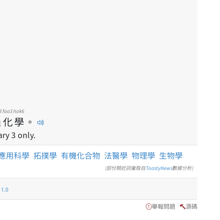
3
faa3
hok6
過
化
學
。
ry 3 only.
應用科學
拓撲學
有機化合物
法醫學
物理學
生物學
(部份類近詞彙取自
ToastyNews
數據分析)
.0
舉報問題
源碼