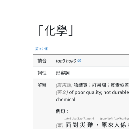
「化學」
第 #2 條
讀音：
faa
3
hok
6
詞性：
形容詞
解釋：
(廣東話)
唔結實；好易爛；質素極差
(英文)
of poor quality; not durable; fragile; vulnerable; to be liable to break; literally:
chemical
例句：
min6
deoi3
zoi1
naan6
jyun4
loi4
jan4
hai6
g
面
對
災
難
，
原
來
人
係
(粵)