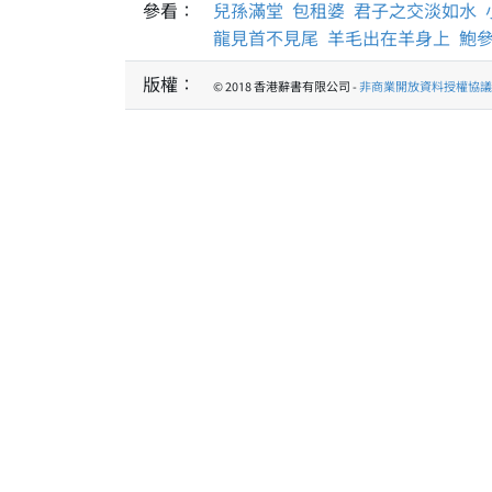
參看：
兒孫滿堂
包租婆
君子之交淡如水
龍見首不見尾
羊毛出在羊身上
鮑
版權：
© 2018 香港辭書有限公司 -
非商業開放資料授權協議 1