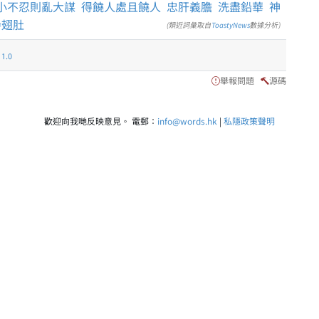
小不忍則亂大謀
得饒人處且饒人
忠肝義膽
洗盡鉛華
神
參翅肚
(類近詞彙取自
ToastyNews
數據分析)
.0
舉報問題
源碼
歡迎向我哋反映意見。 電郵：
info@words.hk
|
私隱政策聲明