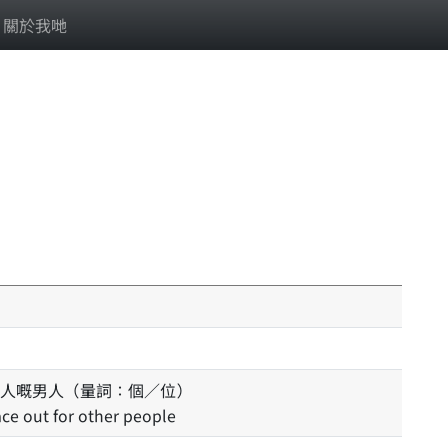
關於我哋
人嘅男人（量詞：個／位）
ace out for other people