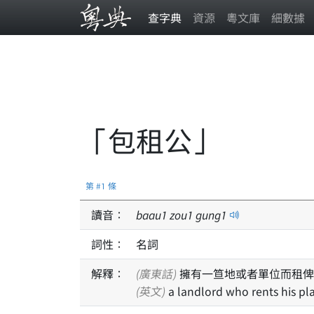
查字典
資源
粵文庫
細數據
「包租公」
第 #1 條
讀音：
baau
1
zou
1
gung
1
詞性：
名詞
解釋：
(廣東話)
擁有一笪地或者單位而租俾
(英文)
a landlord who rents his pl