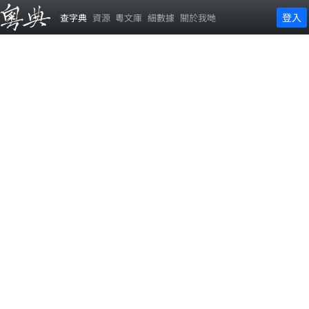
登入
查字典
資源
粵文庫
細數據
關於我哋