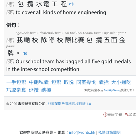
包
攬
水
電
工
程
(粵)
(英)
to cover all kinds of home engineering
例句：
ngo5
dei6
haau6
deoi2
hai2
haau6
zai3
bei2
coi3
baau1
laam5
ng5
min6
gam1
我
哋
校
隊
喺
校
際
比
賽
包
攬
五
面
金
(粵)
paai4
牌
。
(英)
Our school team has bagged all five gold medals
in the inter-school competition.
一手包辦
中飽私囊
包辦
取悦
同室操戈
囊括
大小通吃
巧取豪奪
延攬
總攬
(類近詞彙取自
ToastyNews
數據分析)
© 2020 香港辭書有限公司 -
非商業開放資料授權協議 1.0
舉報問題
源碼
歡迎向我哋反映意見。 電郵：
info@words.hk
|
私隱政策聲明