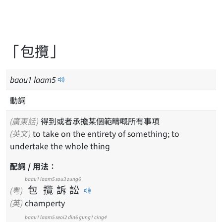
「包攬」
baau
1
laam
5
動詞
(廣東話)
得到或者承擔某個範疇嘅所有事項
(英文)
to take on the entirety of something; to
undertake the whole thing
配詞 / 用法：
baau1
laam5
sou3
zung6
包
攬
訴
訟
(粵)
(英)
champerty
baau1
laam5
seoi2
din6
gung1
cing4