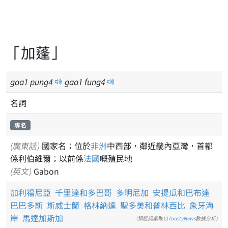
「加蓬」
gaa
1
pung
4
gaa
1
fung
4
名詞
專名
(廣東話)
國家名；位於
非洲
中西部，鄰近畿內亞灣，首都
係利伯維爾；以前係
法國
嘅殖民地
(英文)
Gabon
加利福尼亞
千里達和多巴哥
多明尼加
安提瓜和巴布達
巴巴多斯
斯威士蘭
格林納達
聖多美和普林西比
象牙海
岸
馬達加斯加
(類近詞彙取自
ToastyNews
數據分析)