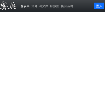
登入
查字典
資源
粵文庫
細數據
關於我哋