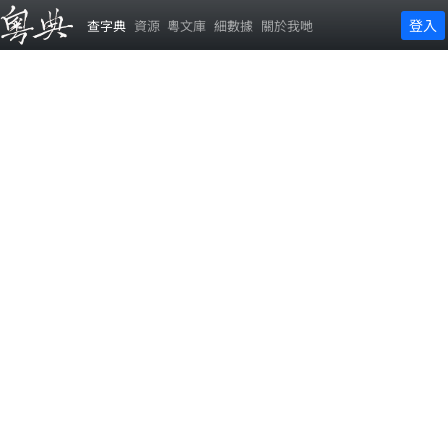
登入
查字典
資源
粵文庫
細數據
關於我哋