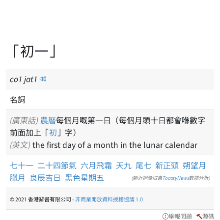
「初一」
co
1
jat
1
名詞
(廣東話)
農曆
每個月嘅第一日（每個月頭十日都會喺數字
前面加上「
初
」字）
(英文)
the first day of a month in the lunar calendar
七十一
二十四節氣
六月飛霜
天九
尾七
新正頭
朔望月
臘月
良辰吉日
黑色星期五
(類近詞彙取自
ToastyNews
數據分析)
© 2021 香港辭書有限公司 -
非商業開放資料授權協議 1.0
舉報問題
源碼