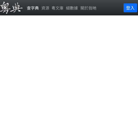
登入
查字典
資源
粵文庫
細數據
關於我哋