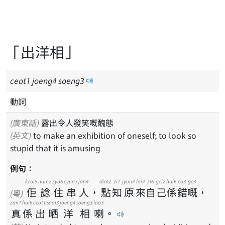
「出洋相」
ceot
1
joeng
4
soeng
3
動詞
(廣東話)
露出令人發笑嘅醜態
(英文)
to make an exhibition of oneself; to look so
stupid that it is amusing
例句：
keoi5
nam2
zyu6
cyun3
jan4
dim2
zi1
jyun4
loi4
zi6
gei2
hai6
co3
ge3
佢
諗
住
串
人
，
點
知
原
來
自
己
係
錯
嘅
，
(粵)
zan1
hai6
ceot1
saai3
joeng4
soeng3
laa3
真
係
出
晒
洋
相
喇
。