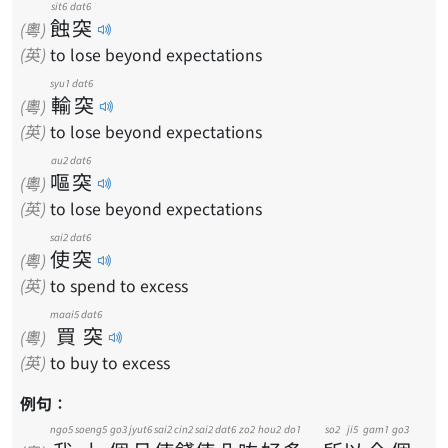
sit6
dat6
蝕
突
(粵)
(英)
to lose beyond expectations
syu1
dat6
輸
突
(粵)
(英)
to lose beyond expectations
au2
dat6
嘔
突
(粵)
(英)
to lose beyond expectations
sai2
dat6
使
突
(粵)
(英)
to spend to excess
maai5
dat6
買
突
(粵)
(英)
to buy to excess
例句：
ngo5
soeng5
go3
jyut6
sai2
cin2
sai2
dat6
zo2
hou2
do1
so2
ji5
gam1
go3