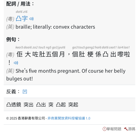
配詞 / 用法：
dat6 zi6
凸字
(粵)
(英)
braille; literally: convex characters
例句：
keoi5
daai6
zo2
tou5
ng5
go3
jyut6
go3
tou5
gang2
hai6
dat6
ceot1
lai4
laa1
佢
大
咗
肚
五
個
月
，
個
肚
梗
係
凸
出
嚟
啦
(粵)
！
(英)
She's five months pregnant. Of course her belly
bulges out!
反義：
凹
凸透鏡 突出 凸出 突 凸起 突起
© 2025 香港辭書有限公司 -
非商業開放資料授權協議 1.0
舉報問題
源碼