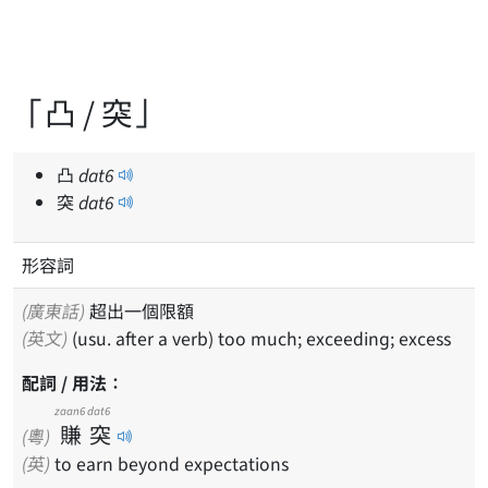
「凸 / 突」
凸
dat
6
突
dat
6
形容詞
(廣東話)
超出一個限額
(英文)
(usu. after a verb) too much; exceeding; excess
配詞 / 用法：
zaan6
dat6
賺
突
(粵)
(英)
to earn beyond expectations