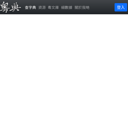
登入
查字典
資源
粵文庫
細數據
關於我哋