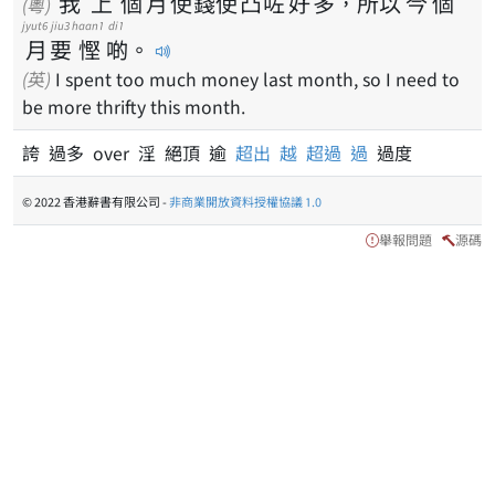
我
上
個
月
使
錢
使
凸
咗
好
多
，
所
以
今
個
(粵)
jyut6
jiu3
haan1
di1
月
要
慳
啲
。
(英)
I spent too much money last month, so I need to
be more thrifty this month.
誇 過多 over 淫 絕頂 逾
超出
越
超過
過
過度
© 2022 香港辭書有限公司 -
非商業開放資料授權協議 1.0
舉報問題
源碼