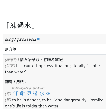
「凍過水」
dung
3
gwo
3
seoi
2
形容詞
(廣東話)
情況唔樂觀、冇咩希望噉
(英文)
lost cause; hopeless situation; literally "cooler
than water"
配詞 / 用法：
tiu4 meng6 dung3 gwo3 seoi2
條命凍過水
(粵)
(英)
to be in danger, to be living dangerously; literally:
one's life is colder than water