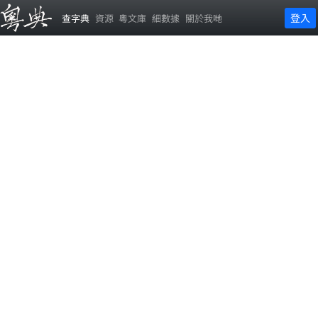
登入
查字典
資源
粵文庫
細數據
關於我哋