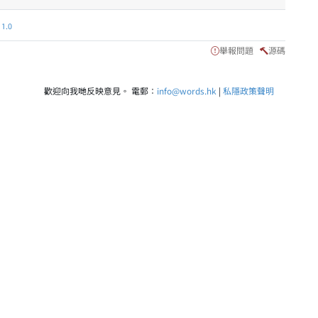
.0
舉報問題
源碼
歡迎向我哋反映意見。 電郵：
info@words.hk
|
私隱政策聲明