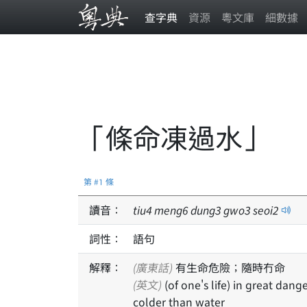
查字典
資源
粵文庫
細數據
「條命凍過水」
第 #1 條
讀音：
tiu
4
meng
6
dung
3
gwo
3
seoi
2
詞性：
語句
解釋：
(廣東話)
有生命危險；隨時冇命
(英文)
(of one's life) in great danger
colder than water