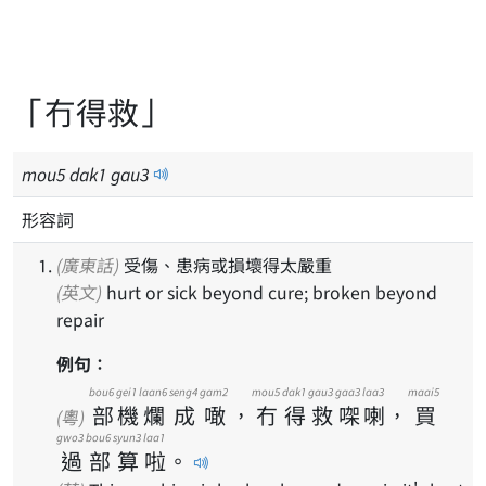
「冇得救」
mou
5
dak
1
gau
3
形容詞
(廣東話)
受傷、患病或損壞得太嚴重
(英文)
hurt or sick beyond cure; broken beyond
repair
例句：
bou6
gei1
laan6
seng4
gam2
mou5
dak1
gau3
gaa3
laa3
maai5
部
機
爛
成
噉
，
冇
得
救
㗎
喇
，
買
(粵)
gwo3
bou6
syun3
laa1
過
部
算
啦
。