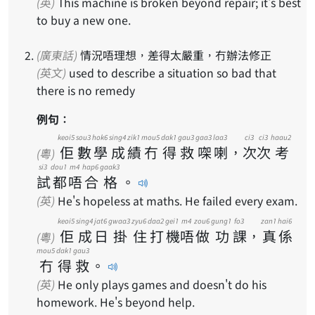
(英)
This machine is broken beyond repair; it's best
to buy a new one.
(廣東話)
情況唔理想，差得太嚴重，冇辦法修正
(英文)
used to describe a situation so bad that
there is no remedy
例句：
keoi5
sou3
hok6
sing4
zik1
mou5
dak1
gau3
gaa3
laa3
ci3
ci3
haau2
佢
數
學
成
績
冇
得
救
㗎
喇
，
次
次
考
(粵)
si3
dou1
m4
hap6
gaak3
試
都
唔
合
格
。
(英)
He's hopeless at maths. He failed every exam.
keoi5
sing4
jat6
gwaa3
zyu6
daa2
gei1
m4
zou6
gung1
fo3
zan1
hai6
佢
成
日
掛
住
打
機
唔
做
功
課
，
真
係
(粵)
mou5
dak1
gau3
冇
得
救
。
(英)
He only plays games and doesn't do his
homework. He's beyond help.