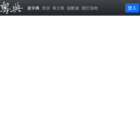
登入
查字典
資源
粵文庫
細數據
關於我哋