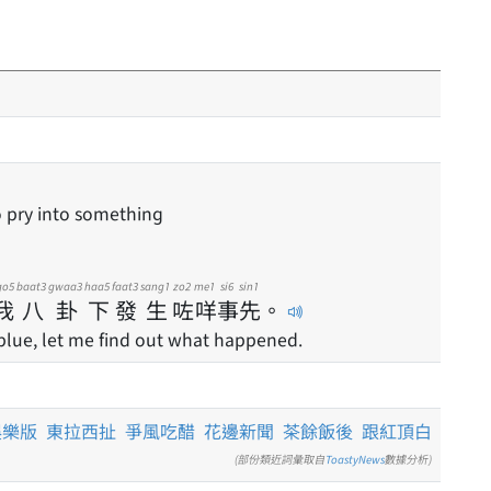
to pry into something
go5
baat3
gwaa3
haa5
faat3
sang1
zo2
me1
si6
sin1
我
八
卦
下
發
生
咗
咩
事
先
。
blue, let me find out what happened.
娛樂版
東拉西扯
爭風吃醋
花邊新聞
茶餘飯後
跟紅頂白
(部份類近詞彙取自
ToastyNews
數據分析)