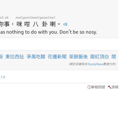
ei5
si6
mai5
gam3
baat3
gwaa3
laa1
你
事
，
咪
咁
八
卦
喇
。
as nothing to do with you. Don't be so nosy.
版
東拉西扯
爭風吃醋
花邊新聞
茶餘飯後
跟紅頂白
閒
(類近詞彙取自
ToastyNews
數據分析)
.0
舉報問題
源碼