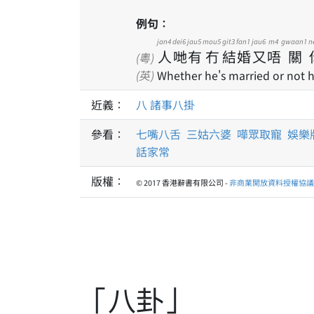
例句：
jan4
dei6
jau5
mou5
git3
fan1
jau6
m4
gwaan1
n
人
哋
有
冇
結
婚
又
唔
關
(粵)
(英)
Whether he's married or not h
近義：
八
諸事八掛
參看：
七嘴八舌
三姑六婆
嘩眾取寵
娛樂
話家常
版權：
© 2017 香港辭書有限公司 -
非商業開放資料授權協議 1
「八卦」