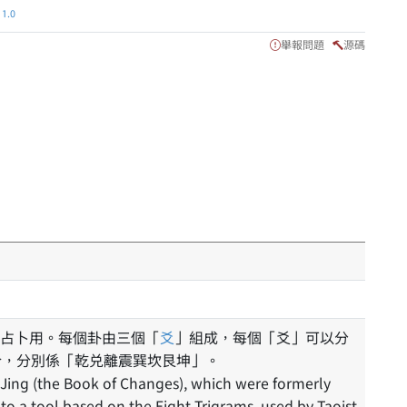
.0
舉報問題
源碼
占卜用。每個卦由三個「
爻
」組成，每個「爻」可以分
合，分別係「乾兑離震巽坎艮坤」。
i Jing (the Book of Changes), which were formerly
s to a tool based on the Eight Trigrams, used by Taoist