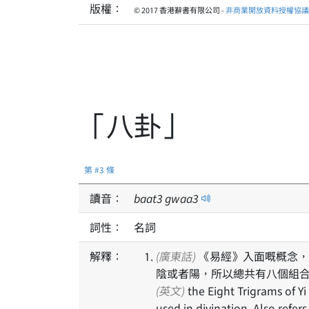
版權：
© 2017 香港辭書有限公司 -
非商業開放資料授權協議 1
「八卦」
第 #3 條
讀音：
baat
3
gwaa
3
詞性：
名詞
解釋：
(廣東話)
《易經》入面嘅概念，
陰或者陽，所以總共有八個組
(英文)
the Eight Trigrams of Y
used in divination. Also refer