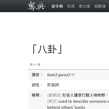
查字典
資源
粵文庫
細數據
「八卦」
第 #1 條
讀音：
baat
3
gwaa
3
詞性：
形容詞
解釋：
(廣東話)
形容人鍾意打聽人哋啲嘢，
(英文)
used to describe someone who is nosy and likes to gossip, especially talking
behind others' backs