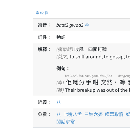
第 #2 條
讀音：
baat
3
gwaa
3
詞性：
動詞
解釋：
(廣東話)
收風，四圍打聽
(英文)
to sniff around, to gossip, 
例句：
keoi5
dei6
fan1
sau2
gam3
dat6
jin4
dang2
n
佢
哋
分
手
咁
突
然
，
等
(粵)
(英)
Their breakup was out of the 
近義：
八
參看：
八
七嘴八舌
三姑六婆
嘩眾取寵
閒話家常