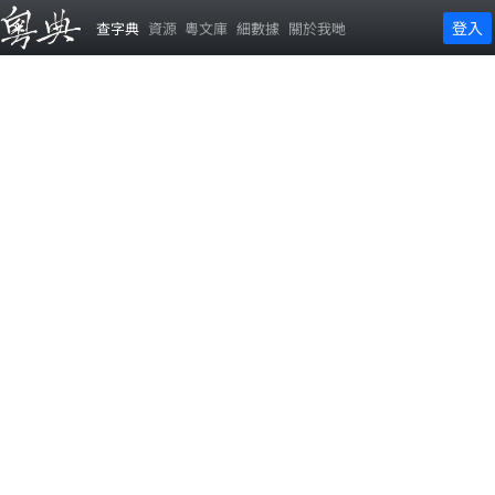
登入
查字典
資源
粵文庫
細數據
關於我哋