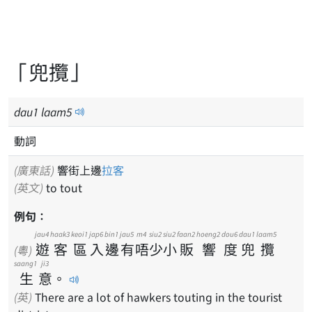
「兜攬」
dau
1
laam
5
動詞
(廣東話)
響街上邊
拉客
(英文)
to tout
例句：
jau4
haak3
keoi1
jap6
bin1
jau5
m4
siu2
siu2
faan2
hoeng2
dou6
dau1
laam5
遊
客
區
入
邊
有
唔
少
小
販
響
度
兜
攬
(粵)
saang1
ji3
生
意
。
(英)
There are a lot of hawkers touting in the tourist