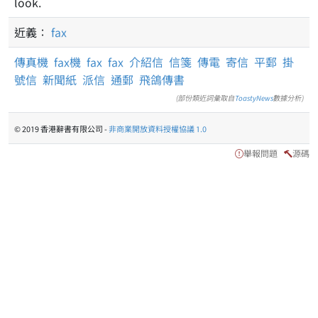
look.
近義：
fax
傳真機
fax機
fax
fax
介紹信
信箋
傳電
寄信
平郵
掛
號信
新聞紙
派信
通郵
飛鴿傳書
(部份類近詞彙取自
ToastyNews
數據分析)
© 2019 香港辭書有限公司 -
非商業開放資料授權協議 1.0
舉報問題
源碼