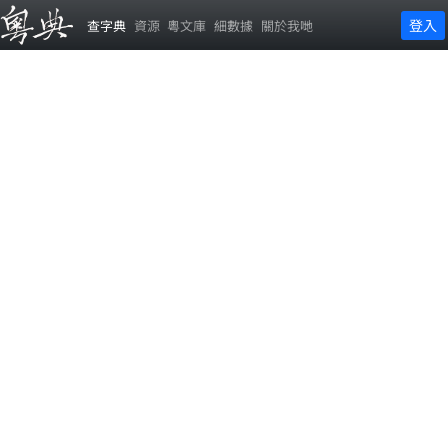
登入
查字典
資源
粵文庫
細數據
關於我哋