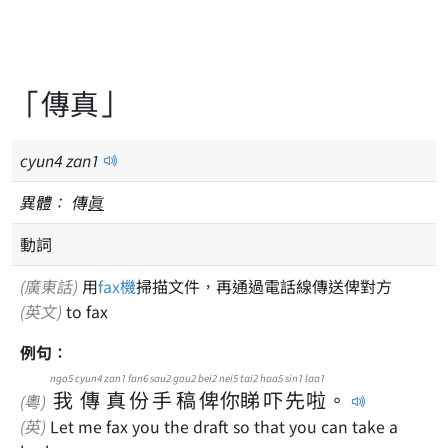
「傳真」
cyun
4
zan
1
異體：
傳
眞
動詞
(廣東話)
用
fax機
掃描文件，再通過電話線傳送俾對方
(英文)
to fax
例句：
ngo5
cyun4
zan1
fan6
sau2
gou2
bei2
nei5
tai2
haa5
sin1
laa1
我
傳
真
份
手
稿
俾
你
睇
吓
先
啦
。
(粵)
(英)
Let me fax you the draft so that you can take a