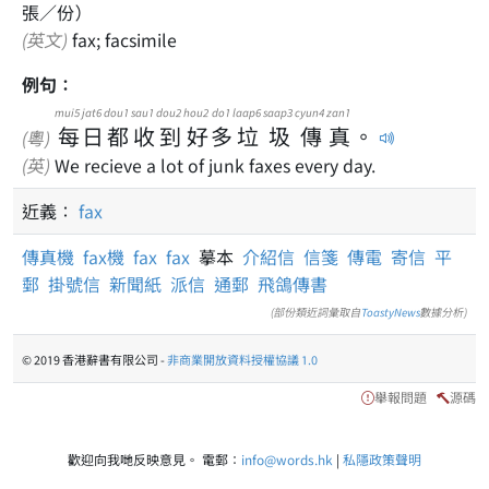
張／份）
(英文)
fax; facsimile
例句：
mui5
jat6
dou1
sau1
dou2
hou2
do1
laap6
saap3
cyun4
zan1
每
日
都
收
到
好
多
垃
圾
傳
真
。
(粵)
(英)
We recieve a lot of junk faxes every day.
近義：
fax
傳真機
fax機
fax
fax
摹本
介紹信
信箋
傳電
寄信
平
郵
掛號信
新聞紙
派信
通郵
飛鴿傳書
(部份類近詞彙取自
ToastyNews
數據分析)
© 2019 香港辭書有限公司 -
非商業開放資料授權協議 1.0
舉報問題
源碼
歡迎向我哋反映意見。 電郵：
info@words.hk
|
私隱政策聲明