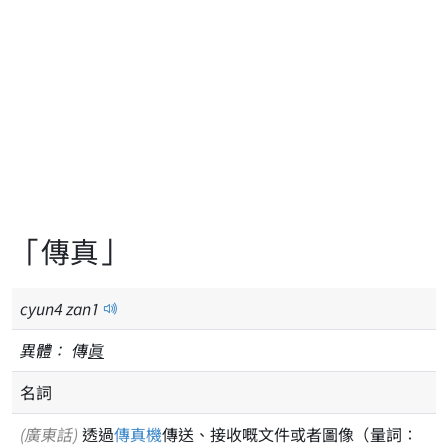
「傳真」
cyun
4
zan
1
異體：
傳
眞
名詞
(廣東話)
透過
傳真機
傳送、接收嘅文件或者圖像（量詞：