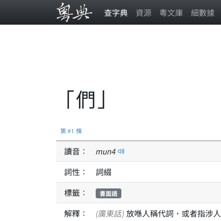
查字典
資源
粵文庫
細數據
「們」
第 #1 條
讀音：
mun
4
詞性：
詞綴
標籤：
書面語
解釋：
(廣東話)
放喺人稱代詞，或者指涉人