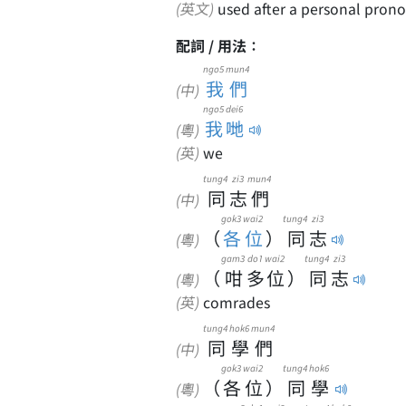
(英文)
used after a personal prono
配詞 / 用法：
ngo5 mun4
我們
(中)
ngo5 dei6
我哋
(粵)
(英)
we
tung4
zi3
mun4
同
志
們
(中)
gok3 wai2
tung4
zi3
（
各位
）
同
志
(粵)
gam3
do1
wai2
tung4
zi3
（
咁
多
位
）
同
志
(粵)
(英)
comrades
tung4
hok6
mun4
同
學
們
(中)
gok3
wai2
tung4
hok6
（
各
位
）
同
學
(粵)