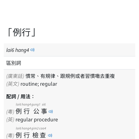
「例行」
lai
6
hang
4
區別詞
(廣東話)
慣常、有規律、跟規例或者習慣噉去重複
(英文)
routine; regular
配詞 / 用法：
lai6
hang4
gung1
si6
例
行
公
事
(粵)
(英)
regular procedure
lai6
hang4
gim2
caa4
例
行
檢
查
(粵)