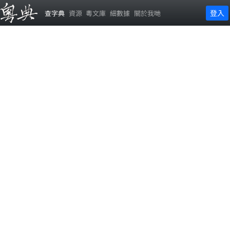
登入
查字典
資源
粵文庫
細數據
關於我哋