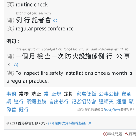
(英)
routine check
lai6
hang4
gei3
ze2
wui2
例
行
記
者
會
(粵)
(英)
regular press conference
例句：
jat1
go3
jyut6
gim2
caa4
jat1
ci3
fong4
fo2
cit3
si1
hai6
lai6
hang4
gung1
si6
一
個
月
檢
查
一
次
防
火
設
施
係
例
行
公
事
(粵)
。
(英)
To inspect fire safety installations once a month is
a regular practice.
事務
常務 端正
常
正規
定期
家常便飯
公事公辦
安全
期
巡行
緊鑼密鼓
言出必行
記者招待會
通晒天
通經
顯
像管
餞行
(部份類近詞彙取自
ToastyNews
數據分析)
© 2021 香港辭書有限公司 -
非商業開放資料授權協議 1.0
舉報問題
源碼