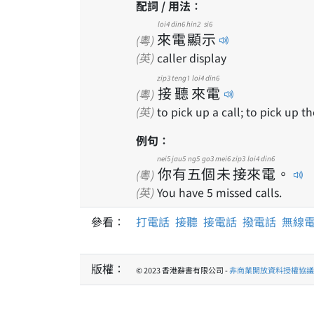
配詞 / 用法：
loi4
din6
hin2
si6
來
電
顯
示
(粵)
(英)
caller display
zip3
teng1
loi4
din6
接
聽
來
電
(粵)
(英)
to pick up a call; to pick up 
例句：
nei5
jau5
ng5
go3
mei6
zip3
loi4
din6
你
有
五
個
未
接
來
電
。
(粵)
(英)
You have 5 missed calls.
參看：
打電話
接聽
接電話
撥電話
無線
版權：
© 2023 香港辭書有限公司 -
非商業開放資料授權協議 1