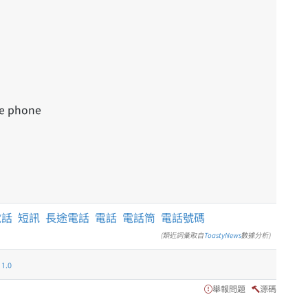
the phone
電話
短訊
長途電話
電話
電話筒
電話號碼
(類近詞彙取自
ToastyNews
數據分析)
.0
舉報問題
源碼