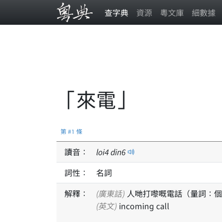
查字典
資源
粵文庫
細數據
「來電」
第 #1 條
讀音：
loi
4
din
6
詞性：
名詞
解釋：
(廣東話)
人哋打嚟嘅電話（量詞：個
(英文)
incoming call