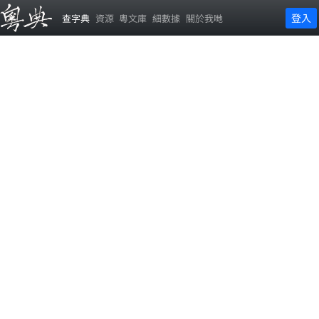
登入
查字典
資源
粵文庫
細數據
關於我哋