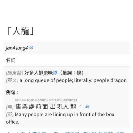
「人龍」
jan
4
lung
4
名詞
(廣東話)
好多人排緊嘅
隊
（量詞：條）
(英文)
a long queue of people; literally: people dragon
例句：
sau6
piu3
cyu5
cin4
min6
ceot1
jin6
jan4
lung4
售
票
處
前
面
出
現
人
龍
。
(粵)
(英)
Many people are lining up in front of the box
office.