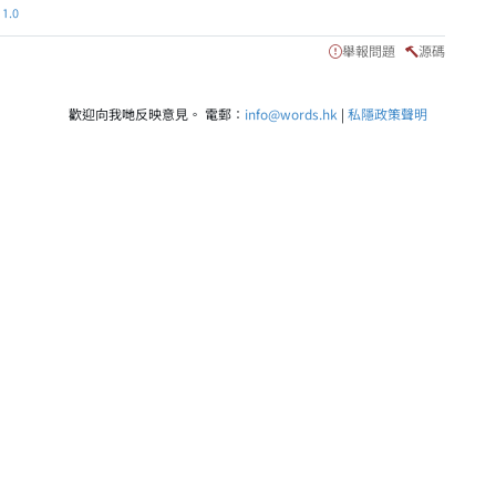
.0
舉報問題
源碼
歡迎向我哋反映意見。 電郵：
info@words.hk
|
私隱政策聲明