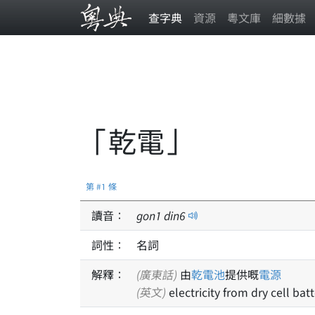
查字典
資源
粵文庫
細數據
「乾電」
第 #1 條
讀音：
gon
1
din
6
詞性：
名詞
解釋：
(廣東話)
由
乾電池
提供嘅
電源
(英文)
electricity from dry cell batt