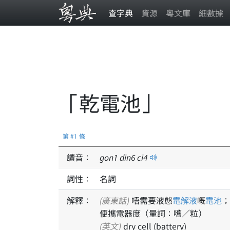
查字典
資源
粵文庫
細數據
「乾電池」
第 #1 條
讀音：
gon
1
din
6
ci
4
詞性：
名詞
解釋：
(廣東話)
唔需要液態
電解液
嘅
電池
；
便攜電器度（量詞：嚿／粒）
(英文)
dry cell (battery)