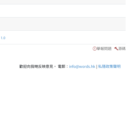
.0
舉報問題
源碼
歡迎向我哋反映意見。 電郵：
info@words.hk
|
私隱政策聲明