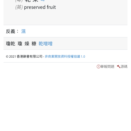
(英)
preserved fruit
反義：
濕
瓊乾 瓊 燥 糠
乾噌噌
© 2021 香港辭書有限公司 -
非商業開放資料授權協議 1.0
舉報問題
源碼