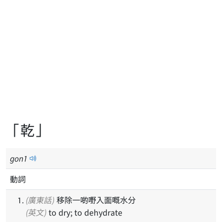
「乾」
gon
1
動詞
(廣東話)
移除一啲嘢入面嘅水分
(英文)
to dry; to dehydrate