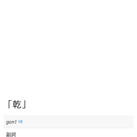
「乾」
gon
1
副詞