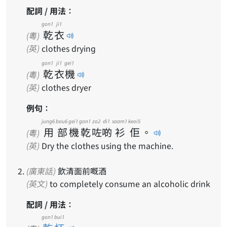
配詞 / 用法：
gon1
ji1
乾
衣
(粵)
(英)
clothes drying
gon1
ji1
gei1
乾
衣
機
(粵)
(英)
clothes dryer
例句：
jung6
bou6
gei1
gon1
zo2
di1
saam1
keoi5
用
部
機
乾
咗
啲
衫
佢
。
(粵)
(英)
Dry the clothes using the machine.
(廣東話)
飲清面前嘅酒
(英文)
to completely consume an alcoholic drink
配詞 / 用法：
gon1 bui1