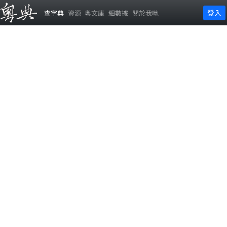
登入
查字典
資源
粵文庫
細數據
關於我哋