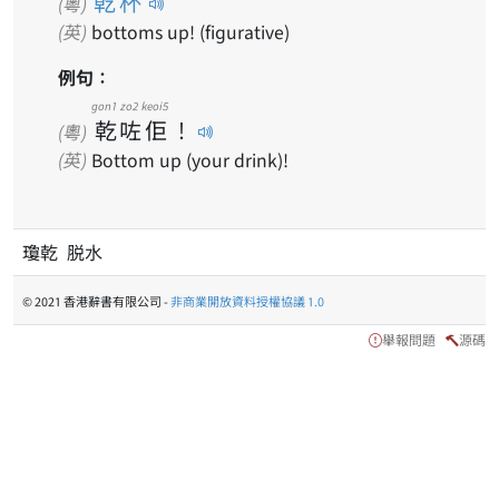
乾杯
(粵)
(英)
bottoms up! (figurative)
例句：
gon1
zo2
keoi5
乾
咗
佢
！
(粵)
(英)
Bottom up (your drink)!
瓊乾 脱水
© 2021 香港辭書有限公司 -
非商業開放資料授權協議 1.0
舉報問題
源碼