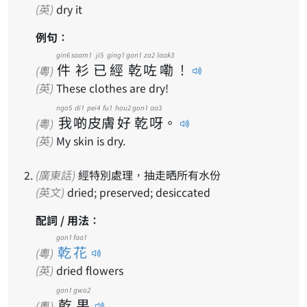
(英)
dry it
例句：
gin6
saam1
ji5
ging1
gon1
zo2
laak3
件
衫
已
經
乾
咗
嘞
！
(粵)
(英)
These clothes are dry!
ngo5
di1
pei4
fu1
hou2
gon1
aa3
我
啲
皮
膚
好
乾
呀
。
(粵)
(英)
My skin is dry.
(廣東話)
經特別處理，抽走晒所有水份
(英文)
dried; preserved; desiccated
配詞 / 用法：
gon1 faa1
乾花
(粵)
(英)
dried flowers
gon1
gwo2
乾
果
(粵)