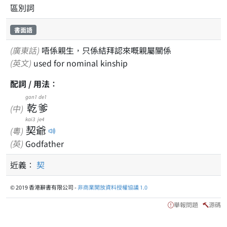
區別詞
書面語
(廣東話)
唔係親生，只係結拜認來嘅親屬關係
(英文)
used for nominal kinship
配詞 / 用法：
gon1
de1
乾
爹
(中)
kai3
je4
契
爺
(粵)
(英)
Godfather
近義：
契
© 2019 香港辭書有限公司 -
非商業開放資料授權協議 1.0
舉報問題
源碼