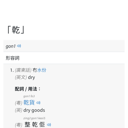
「乾」
gon
1
形容詞
(廣東話)
冇
水份
(英文)
dry
配詞 / 用法：
gon1 fo3
乾貨
(粵)
(英)
dry goods
zing2
gon1
keoi5
整
乾
佢
(粵)