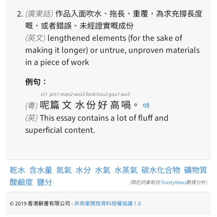
(廣東話)
作品入面吹水、拖長、重覆，為求充撐長度
嘅，或者錯誤、未經證實嘅成份
(英文)
lengthened elements (for the sake of
making it longer) or untrue, unproven materials
in a piece of work
例句：
ni1
pin1
man2
seoi2
fan6
hou2
gou1
wo3
呢
篇
文
水
份
好
高
喎
。
(粵)
(英)
This essay contains a lot of fluff and
superficial content.
乾水
含水量
氮氣
水分
水氣
水蒸氣
碳水化合物
礦物質
酸鹼度
鹽分
(類近詞彙取自
ToastyNews
數據分析)
© 2019 香港辭書有限公司 -
非商業開放資料授權協議 1.0