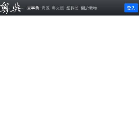
登入
查字典
資源
粵文庫
細數據
關於我哋