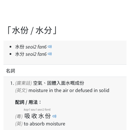
「水份 / 水分」
水份
seoi
2
fan
6
水分
seoi
2
fan
6
名詞
(廣東話)
空氣、固體入面水嘅成份
(英文)
moisture in the air or defused in solid
配詞 / 用法：
kap1
sau1
seoi2
fan6
吸
收
水
份
(粵)
(英)
to absorb moisture