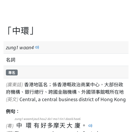
「中環」
zung
1
waan
4
名詞
專名
(廣東話)
香港地區名；係香港嘅政治商業中心，大部份政
府機構、銀行總行、跨國金融機構、外國領事館嘅所在地
(英文)
Central, a central business district of Hong Kong
例句：
zung1
waan4
jau5
hou2
do1
mo1
tin1
daai6
haa6
中
環
有
好
多
摩
天
大
廈
。
(粵)