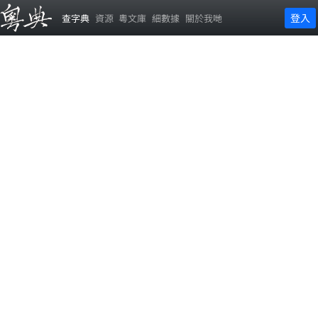
登入
查字典
資源
粵文庫
細數據
關於我哋