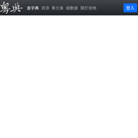
登入
查字典
資源
粵文庫
細數據
關於我哋