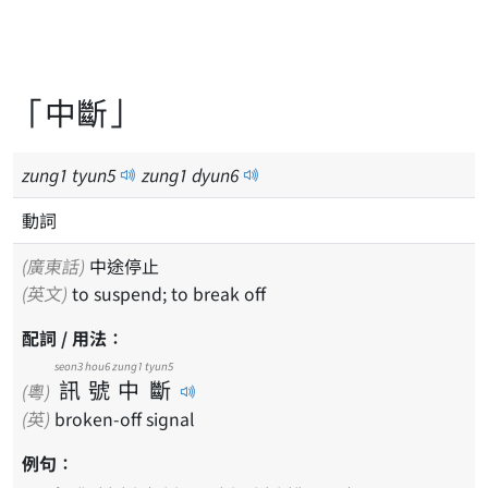
「中斷」
zung
1
tyun
5
zung
1
dyun
6
動詞
(廣東話)
中途停止
(英文)
to suspend; to break off
配詞 / 用法：
seon3
hou6
zung1
tyun5
訊
號
中
斷
(粵)
(英)
broken-off signal
例句：