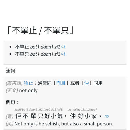
「不單止 / 不單只」
不單止
bat
1
daan
1
zi
2
不單只
bat
1
daan
1
zi
2
連詞
(廣東話)
唔止
；通常同「
而且
」或者「
仲
」同用
(英文)
not only
例句：
keoi5
bat1
daan1
zi2
hou2
siu2
hei3
zung6
hou2
siu2
gaa1
佢
不
單
只
好
小
氣
，
仲
好
小
家
。
(粵)
(英)
Not only is he selfish, but also a small person.