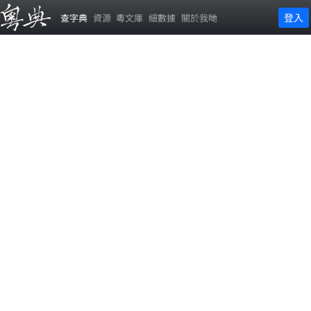
登入
查字典
資源
粵文庫
細數據
關於我哋