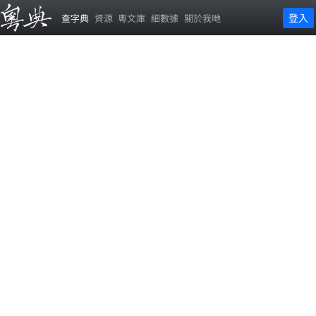
登入
查字典
資源
粵文庫
細數據
關於我哋