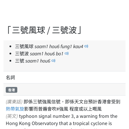
「三號風球 / 三號波」
三號風球
saam
1
hou
6
fung
1
kau
4
三號波
saam
1
hou
6
bo
1
三號
saam
1
hou
6
名詞
香港
(廣東話)
即係三號強風信號，即係天文台預計香港會受到
熱帶氣旋
影響而普遍會吹#強風 程度或以上嘅風
(英文)
typhoon signal number 3, a warning from the
Hong Kong Observatory that a tropical cyclone is