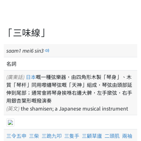
「三味線」
saam
1
mei
6
sin
3
名詞
(廣東話)
日本
嘅一種弦樂器，由四角形木製「琴身」、木
質「琴杆」同用嚟纏琴弦嘅「天神」組成，琴弦由頭部延
伸到尾部；通常會將琴身挨喺右邊大髀，左手撳弦，右手
用銀杏葉形嘅撥演奏
(英文)
the shamisen; a Japanese musical instrument
三令五申
三柴
三跪九叩
三隻手
三顧草廬
二頭肌
兩袖