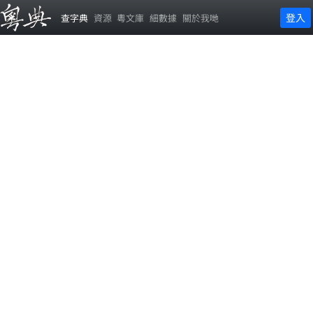
登入
查字典
資源
粵文庫
細數據
關於我哋