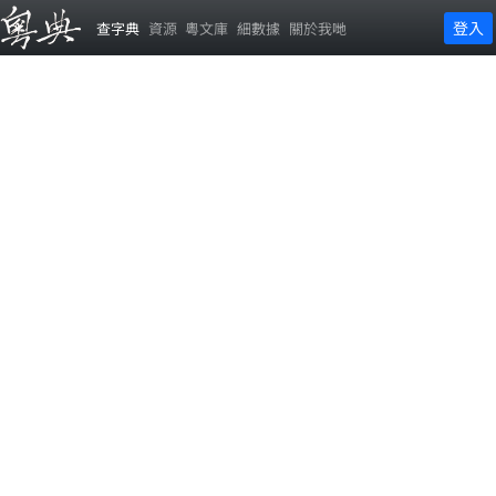
登入
查字典
資源
粵文庫
細數據
關於我哋