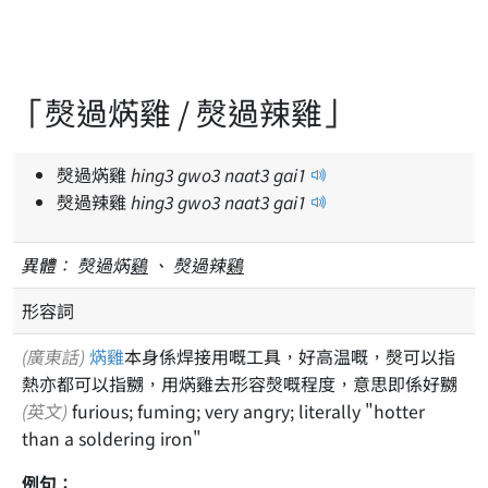
「㷫過焫雞 / 㷫過辣雞」
㷫過焫雞
hing
3
gwo
3
naat
3
gai
1
㷫過辣雞
hing
3
gwo
3
naat
3
gai
1
異體：
㷫過焫
鷄
、 㷫過辣
鷄
形容詞
(廣東話)
焫雞
本身係焊接用嘅工具，好高温嘅，㷫可以指
熱亦都可以指嬲，用焫雞去形容㷫嘅程度，意思即係好嬲
(英文)
furious; fuming; very angry; literally "hotter
than a soldering iron"
例句：