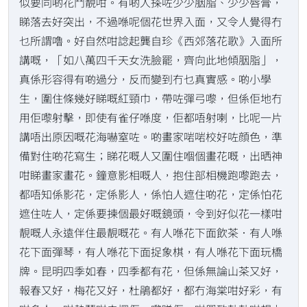
似要同啲花鬥靚咁。有啲人搽咗少少胭脂、少少唇膏，
睇落去好突出，不過喺呢個花世界入面，又令人覺得冇
乜所謂嚕。好自然咁諗起龔自珍《西郊落花歌》入面所
講嘅，「如八萬四千天女洗臉罷，齊向此地傾胭脂」，
真係形容得有啲過分，反而變到冇乜真實感。啲小學
生，圍住條幾好睇嘅紅頸巾，帶咗彈弓嚟，但係佢地冇
用佢嚟射擊，即使有雀仔喺度，佢都唔射喇，比呢一片
講唔出原因嘅花海嚇窒咗。啲畫家啱啱校好咗顔色，準
備對住啲花寫生；睇花嘅人又圍住嗰個畫花嘅，出晒神
咁睇畫家畫花。鐘意影相嘅人，抱住部相機跑嚟跑去，
都唔知係影花，定係影人，係怕人遮住啲花，定係怕花
遮住咗人，定係要揀個最好嘅鏡頭，令到好似花一樣咁
靚嘅人永遠伴住最靚嘅花。有人喺花下面飲茶．有人喺
花下面彈琴，有人喺花下面捉象棋，有人喺花下面玩橋
牌。昆明四季如春，四季都有花，但係無論山茶又好，
報春又好，梅花又好，杜鵑都好，都冇海棠咁好彩，有