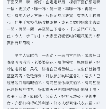
下面又睇一睇，都好，企定定喺另一棵樹下面仔細咁睇
一輪，更加好。睇一睇，諗一諗，再睇一睇，再諗一
諗。有啲人好大方嘅，只係企喺度觀賞；有啲人比較貪
心，伸隻手掹枝花過嚟搖兩搖，或者直頭伸個鼻出去聞
一聞，再聞一聞，甚至聞三下咁多。「天公鬥巧乃如
此，令人一步千徘」。大家面對呢個咁绮麗嘅風光，都
真係冇晒符喇。
啲老人家睇花，一面睇，一面自言自語，或者把口
喺度吟吟沉沉。老婆婆睇花，扶住拐杖，拖住個孫，好
珍惜咁折斷一朵花，簪喺自己嘅發髻上。後生仔就著得
整整齊齊，乾乾淨淨，好似參加啲咩盛會咁，唔少人已
經著咗白𠽌𠽌嘅恤衫，有啲甚至係絲質恤衫，有啲甚至
已經係短袖恤衫，好似夏天已經降臨咗喺佢地身上咁，
東張，西望，既睇花，又睇人，好容光煥發。啲後生
女，亦都打扮得乾淨利落。好多人都著住花衣花裙，好