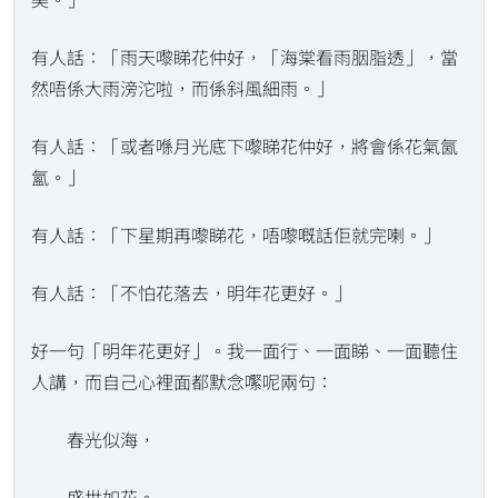
有人話：「雨天嚟睇花仲好，「海棠看雨胭脂透」，當
然唔係大雨滂沱啦，而係斜風細雨。」
有人話：「或者喺月光底下嚟睇花仲好，將會係花氣氤
氳。」
有人話：「下星期再嚟睇花，唔嚟嘅話佢就完喇。」
有人話：「不怕花落去，明年花更好。」
好一句「明年花更好」。我一面行、一面睇、一面聽住
人講，而自己心裡面都默念𡁵呢兩句：
春光似海，
盛世如花。