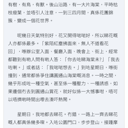
有樹，有鳥，有獸。後山沿路，有一大片海棠，平時枯
枝瘦葉，並唔引人注意，一到三四月間，真係花團錦
簇，變成一個花世界。
呢幾日天氣特別好，花又開得啱啱好，所以睇花嘅
人亦都係最多。「紫陌紅塵拂面來，無人不道看花
回」，喺辦公室入面、餐廳入面、晚會上、街上，經常
都聽到有啲人問有啲人答：「你去咗睇海棠未?」「我去
咗喇。」或者話：「我啱啱想去。」到咗星期日，喺街
撞到，通常都係爭住講圓通山海棠嘅消息。一時之間，
幾乎形成咗一種空氣，甚至係一種壓力、一種誘惑，如
果邊個冇去到圓通山賞花，就好似係一大憾事咁，唔可
以唔擠啲時間出嚟去湊吓熱鬧。
星期日，我地都去睇花。冇錯，一路上一齊去睇花
嘅人都真係幾多㗎。入咗公園門口，步步登山，接踵摩