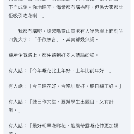
下自成蹊。你地睇吓，海棠都冇講過嘢，但係大家都比
佢吸引咗嚟喇。」
我都冇講嘢。諗起喺泰山高處有人喺懸崖上面刻咗
四隻大字：「予欲無言」，其實都幾無謂。
翻屋企嘅路上，都仲聽到好多人議論紛紛。
有人話：「今年嘅花比上年好，上年比前年好。」
有人話：「今日睇花好，今晚訓覺好，聽日翻工好。」
有人話：「聽日作文堂，要幫學生出題目，又有計
喇。」
有人話：「最好朝早嚟睇花，迎風帶露嘅花仲更加嬌
美。」