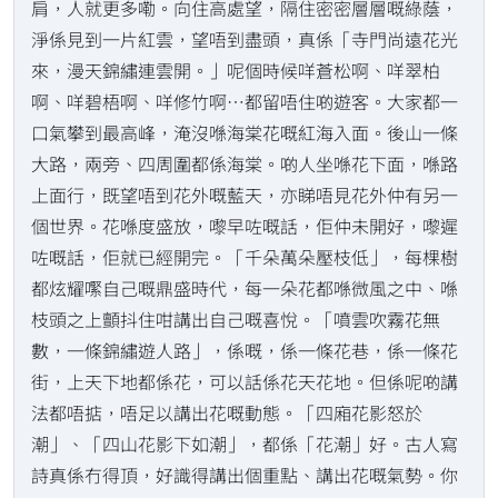
肩，人就更多嘞。向住高處望，隔住密密層層嘅綠蔭，
淨係見到一片紅雲，望唔到盡頭，真係「寺門尚遠花光
來，漫天錦繡連雲開。」呢個時候咩蒼松啊、咩翠柏
啊、咩碧梧啊、咩修竹啊…都留唔住啲遊客。大家都一
口氣攀到最高峰，淹沒喺海棠花嘅紅海入面。後山一條
大路，兩旁、四周圍都係海棠。啲人坐喺花下面，喺路
上面行，既望唔到花外嘅藍天，亦睇唔見花外仲有另一
個世界。花喺度盛放，嚟早咗嘅話，佢仲未開好，嚟遲
咗嘅話，佢就已經開完。「千朵萬朵壓枝低」，每棵樹
都炫耀𡁵自己嘅鼎盛時代，每一朵花都喺微風之中、喺
枝頭之上顫抖住咁講出自己嘅喜悅。「噴雲吹霧花無
數，一條錦繡遊人路」，係嘅，係一條花巷，係一條花
街，上天下地都係花，可以話係花天花地。但係呢啲講
法都唔掂，唔足以講出花嘅動態。「四廂花影怒於
潮」、「四山花影下如潮」，都係「花潮」好。古人寫
詩真係冇得頂，好識得講出個重點、講出花嘅氣勢。你