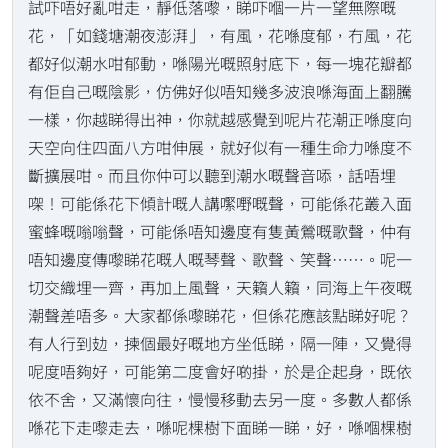
試吓唔好亂咁走，靜低落嚟，睇吓嗰一片一望無際嘅
花，「如錢塘潮夜澎湃」，有風，花喺度郁，冇風，花
都好似潮水咁郁動，喺陽光嘅照射底下，每一塊花瓣都
有佢自己嘅陰影，仿佛好似唔知幾多波浪喺海面上翻騰
一樣，你越睇得出神，你就越感覺到呢片花潮正喺度向
天空向住四面八方咁伸展，就好似有一種生命力喺度不
斷擴展咁。而且你仲可以聽到潮水嘅聲音㖭，話唔埋
㗎！可能係花下傾計嘅人講𡁵嘢嘅聲，可能係花叢入面
蜜蜂嘅嗡嗡聲，可能係唔知邊度有隻黃鶯嘅歌聲，仲有
唔知邊度傳嚟睇花嘅人嘅琴聲、歌聲、笑聲……。呢一
切交織埋一齊，再加上風聲，天籟人籟，同海上午夜嘅
潮聲差唔多。大家都係嚟睇花，但係花應該點睇好呢？
有人行到攰，揀個最好嘅地方坐低睇，隔一陣，又覺得
呢度唔夠好，可能第二度會好啲掛，於是企起身，既依
依不舍，又滿懷向往，慢慢移動去另一度。多數人都係
喺花下走嚟走去，喺呢棵樹下面睇一睇，好，喺嗰棵樹