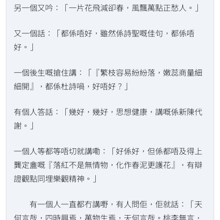
另一個又吟：「一片花飛減卻春，風飄萬點正愁人。」
又一個話：「都係唔好，雖然係詩聖嘅佳句，都係唔
好。」
一個後生嘅搶住講：「『繁枝容易紛紛落，嫩蕊商量細
細開』，都係杜詩喎，好唔好？」
有個人答話：「幾好，幾好，思想健康，講嘅係新陳代
謝。」
一個人等都等唔切就講嘞：「好係好，但係都唔及得上
龔定盦嘅『落紅不是無情物，化作春泥更護花』，有辯
證觀點同埋樂觀精神。」
有一個人一直都冇講嘢，有人問佢，佢就話：「天
何言哉，四時興焉，萬物生焉，天何言哉。桃李無言，