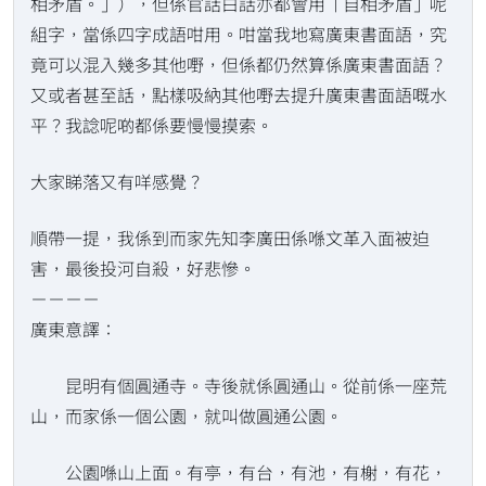
相矛盾。」），但係官話白話亦都會用「自相矛盾」呢
組字，當係四字成語咁用。咁當我地寫廣東書面語，究
竟可以混入幾多其他嘢，但係都仍然算係廣東書面語？
又或者甚至話，點樣吸納其他嘢去提升廣東書面語嘅水
平？我諗呢啲都係要慢慢摸索。
大家睇落又有咩感覺？
順帶一提，我係到而家先知李廣田係喺文革入面被迫
害，最後投河自殺，好悲慘。
－－－－
廣東意譯：
昆明有個圓通寺。寺後就係圓通山。從前係一座荒
山，而家係一個公園，就叫做圓通公園。
公園喺山上面。有亭，有台，有池，有榭，有花，