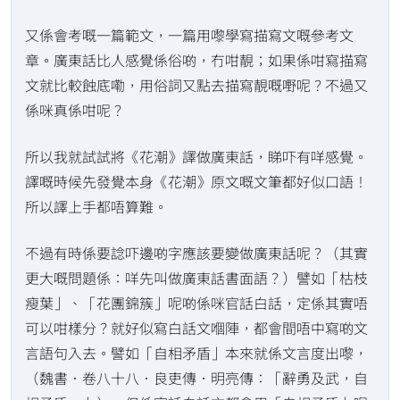
又係會考嘅一篇範文，一篇用嚟學寫描寫文嘅參考文
章。廣東話比人感覺係俗啲，冇咁靚；如果係咁寫描寫
文就比較蝕底嘞，用俗詞又點去描寫靚嘅嘢呢？不過又
係咪真係咁呢？
所以我就試試將《花潮》譯做廣東話，睇吓有咩感覺。
譯嘅時候先發覺本身《花潮》原文嘅文筆都好似口語！
所以譯上手都唔算難。
不過有時係要諗吓邊啲字應該要變做廣東話呢？（其實
更大嘅問題係：咩先叫做廣東話書面語？）譬如「枯枝
瘦葉」、「花團錦簇」呢啲係咪官話白話，定係其實唔
可以咁樣分？就好似寫白話文嗰陣，都會間唔中寫啲文
言語句入去。譬如「自相矛盾」本來就係文言度出嚟，
（魏書．卷八十八．良吏傳．明亮傳：「辭勇及武，自