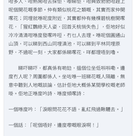
咁多人、咁熱鬧咁去探佢、嚟睇佢，咁興致勃勃咁趕上
呢個開花嘅季節。仲有類似桃花之類嘅，其實而家仲開
𡁵花；同埋就喺呢度附近，其實都仲有幾棵碧桃樹開𡁵
花，「猩紅鸚綠天人姿，回首夭桃惝失色」，佢地好似
冷冷清清咁喺度發𡁵吽哣，冇乜人去理。喺呢個圓通山
山頂，可以睇到西山同埋滇池，可以睇到平林同埋原
野，不過呢一刻，大家都係睇𡁵花，咩都理唔到嚕。
睇吓睇吓，都真係有啲攰，搵個位坐低唞唞嘞。邊
度冇人呢？周圍都係人。坐咗喺一班睇花嘅人隔離，無
意中聽到人地嘅談論，估計佢地大概係某間學校嘅老師
啩。佢地正喺度吟詩、喺度傾𡁵詩：
一個喺度吟：「淚眼問花花不語，亂紅飛過鞦韆去。」
一個話：「呢個唔好，邊度嚟嘅眼淚啊！」