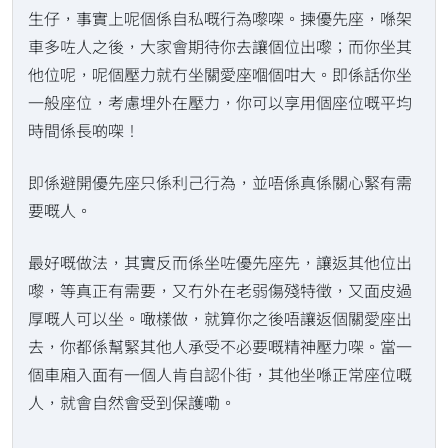
生仔，事實上呢個係自私嘅行為嚟㗎。揀優先座，喺架
車多咗人之後，大家會期待你去讓個位出嚟；而你坐其
他位呢，呢個壓力就冇坐關愛座嗰個咁大。即係話你坐
一般座位，考慮埋外在壓力，你可以享用個座位嘅平均
時間係長啲㗎！
即係避開優先座只係利己行為，並唔係真係關心緊有需
要嘅人。
最好嘅做法，其實反而係坐咗優先座先，讓返其他位出
嚟，等真正有需要，又冇外在老弱傷殘特徵，又面皮過
厚嘅人可以坐。噉樣做，就算你之後唔讓返個關愛座出
去，你都係幫緊其他人承受不必要嘅精神壓力㗎。當一
個車廂入面有一個人肯自認仆街，其他坐喺正常座位嘅
人，就會自然會受到保護嘞。