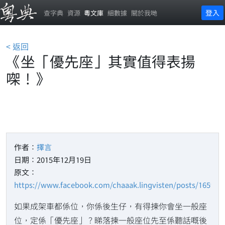
登入
查字典
資源
粵文庫
細數據
關於我哋
< 返回
《坐「優先座」其實值得表揚
㗎！》
作者：
擇言
日期：2015年12月19日
原文：
https://www.facebook.com/chaaak.lingvisten/posts/165964
如果成架車都係位，你係後生仔，有得揀你會坐一般座
位，定係「優先座」？睇落揀一般座位先至係聽話嘅後