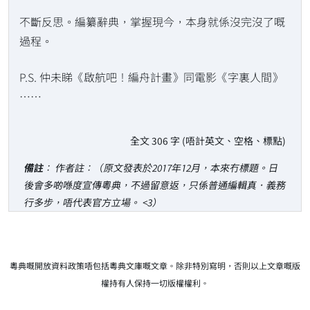
不斷反思。編纂辭典，掌握現今，本身就係沒完沒了嘅
過程。
P.S. 仲未睇《啟航吧！編舟計畫》同電影《字裏人間》
……
全文 306 字 (唔計英文、空格、標點)
備註
： 作者註：（原文發表於2017年12月，本來冇標題。日
後會多啲喺度宣傳粵典，不過留意返，只係普通編輯真．義務
行多步，唔代表官方立場。 <3）
粵典嘅開放資料政策唔包括粵典文庫嘅文章。除非特別寫明，否則以上文章嘅版
權持有人保持一切版權權利。