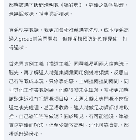
都應該睇下飯間浩明嘅《編辭典》。經驗之談唔艱澀，
毫無說教味，搭車睇都啱㗎。
真係執字嘅話，我更加會極推薦睇完先執。成本梗係高
過入group前答問題啦，但係呢枝預防針確係見使，打
得過㗎。
首先畀實例主義（描述主義）同釋義易明兩大信條洗下
腦先，再了解返人哋蒐集詞彙同用例幾咁頻撲，反思自
己冇咁嘅成本玩，只係靠語感，上網搵兩搵問兩問，同
埋其他工作書嘅詞頭，他條得嚟未免單薄。咁樣更加應
該聚焦返喺有把握嘅項目度，太舊太僻太專門嘅不妨留
返之後先處理，甚至唔收錄。連人哋做足功課都係咁取
捨，自己憑咩唔咁做呢？囿於所見，冇可能通曉，單憑
實際經驗而解決，但至少請教高明、消化可靠資訊，都
唔係好過份啫。