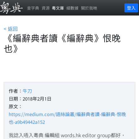
登入
查字典
資源
粵文庫
細數據
關於我哋
< 返回
《編辭典者讀《編辭典》恨晚
也》
作者：
牛刀
日期：2018年2月1日
原文：
https://medium.com/語絲論叢/編辭典者讀-編辭典-恨晚
也-a9b49442a152
我諗入唔入粵典 編輯組 words.hk editor group都好，