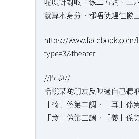
呢度針對嘅，係二五調、三
就算本身分，都唔使趕住撳
https://www.facebook.com
type=3&theater
//問題//
話說某啲朋友反映過自己聽
「椅」係第二調，「耳」係
「意」係第三調，「義」係