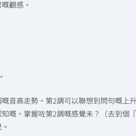
異嘅觀感。
。
高走勢。第2調可以聯想到問句嘅上升句調（ris
認知嘅。掌握咗第2調嘅感覺未？（去到個
覺。