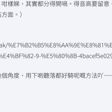
。咁樣睇，其實都分得開喎。得音高要留意
高方面。）
haaak/%E7%B2%B5%E8%AA%9E%E8%81%
4%BF%82-9-%E5%80%8B-4bacef5e02
換個角度，用下啲聽落都好騎呢嘅方法吖—