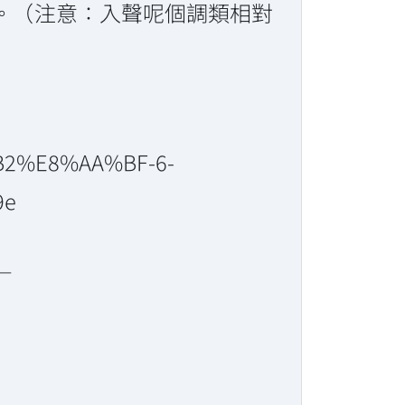
。（注意：入聲呢個調類相對
B2%E8%AA%BF-6-
9e
—