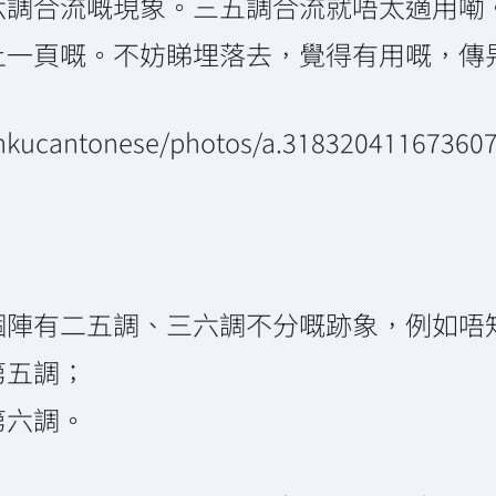
六調合流嘅現象。三五調合流就唔太適用嘞
上一頁嘅。不妨睇埋落去，覺得有用嘅，傳
/hkucantonese/photos/a.31832041167360
嗰陣有二五調、三六調不分嘅跡象，例如唔
第五調；
第六調。