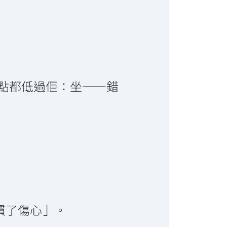
起點都低過佢：坐——錯
慣了傷心」。