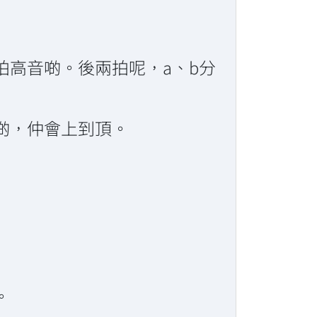
高音啲。後兩拍呢，a、b分
啲，仲會上到頂。
。