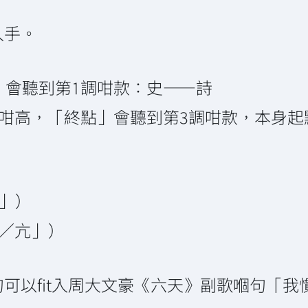
入手。
站」會聽到第1調咁款：史——詩
升得咁高，「終點」會聽到第3調咁款，本身
尖」）
四／亢」）
可以fit入周大文豪《六天》副歌嗰句「我