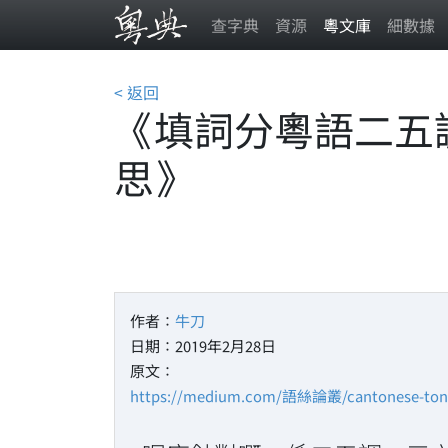
查字典
資源
粵文庫
細數據
< 返回
《填詞分粵語二五
思》
作者：
牛刀
日期：2019年2月28日
原文：
https://medium.com/語絲論叢/cantonese-tone-m