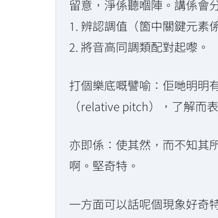
留意，淨係聽嗰陣。講係會
1. 辨認調值（箇中關鍵元素
2. 將音高同調類配對起嚟。
打個樂底嘅譬喻：佢哋明明
（relative pitch），
亦即係：使其然，而不知其
啊。堅奇特。
一方面可以話呢個現象好奇