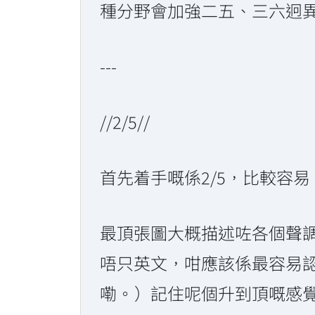
種分野會加強二五、三六迥
---
//2/5//
首先着手嘅係2/5，比較容易
最頂張圖大概描述咗各個聲調嘅音
唔只英文，咁應該係最容易
嘞。）記住呢個升到頂嘅感