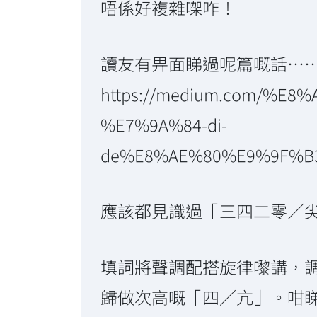
唔係好複雜㗎咋！
讀友有畀面睇過呢篇嘅話…
https://medium.com/%
%E7%9A%84-di-
de%E8%AE%80%E9%9F%B
應該都見識過「三四二零／
填詞將聲調配搭旋律嚟講，
歸做次高嘅「四／亢」。咁