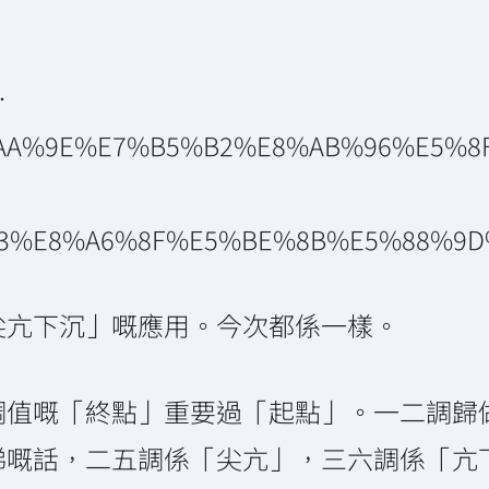
…
E8%AA%9E%E7%B5%B2%E8%AB%96%E5%
3%E8%A6%8F%E5%BE%8B%E5%88%9D%E
尖亢下沉」嘅應用。今次都係一樣。
調值嘅「終點」重要過「起點」。一二調歸
睇嘅話，二五調係「尖亢」，三六調係「亢