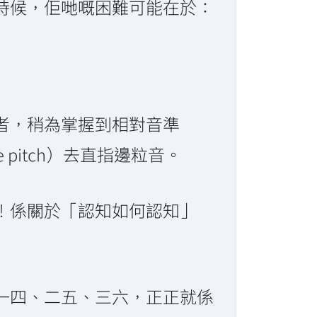
時候，佢哋嘅困難可能在於：
者，稍為掌握到相對音準
e pitch）去直指邊粒音。
！係關於「認知如何認知」
一四、二五、三六，正正就係