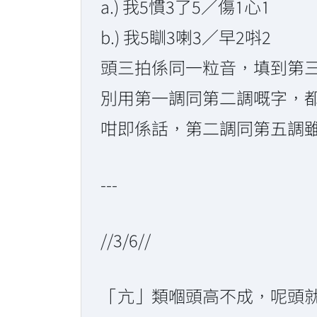
a.) 我5慣3了5／傷1心1
b.) 我5瞓3喇3／早2唞2
頭三拍係同一粒音，填到第三
別用第一調同第二調嘅字，
咁即係話，第二調同第五調
---
//3/6//
「亢」類嗰頭高不成，呢頭