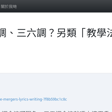
關於我哋
調、三六調？另類「教學
ergers-lyrics-writing-7f8b59bc1c8c