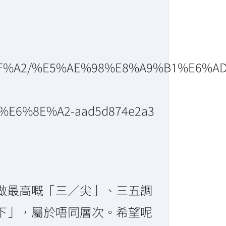
8F%A2/%E5%AE%98%E8%A9%B1%E6%AD
6%8E%A2-aad5d874e2a3
做最高嘅「三／尖」、三五調
下」，屬於唔同層次。希望呢