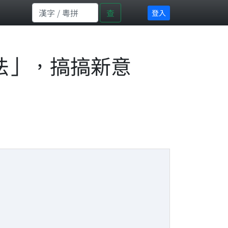
查
登入
法」，搞搞新意