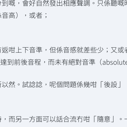
分到嘅，會好自然發出相應聲調。只係聽嘅
係音高），或者；
有返咁上下音準，但係音感就差些少；又或
了解而表達到前後音程，而未有絕對音準（absolut
所以然。試諗諗，呢個問題係幾咁「後設」
特，而另一方面可以話合流冇咁「隨意」。