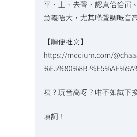
平、上、去聲，認真佮佮冚
意義唔大，尤其喺聲調嘅音
【順便推文】
https://medium.com/@c
%E5%80%8B-%E5%AE%9A%E
咦？玩音高呀？咁不如試下
填詞！