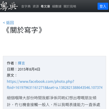
登入
查字典
資源
粵文庫
細數據
關於我哋
< 返回
《關於寫字》
作者：
擇言
日期：2015年8月4日
原文：
https://www.facebook.com/photo.php?
fbid=1619796311612718&set=a.1382821388643546.107374182
細個嗰陣大部份時間我都淨係同啲幻想出嚟嘅朋友傾
計，冇乜機會接觸一般人，所以我嘅表達能力一直係處