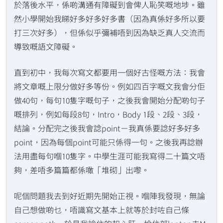
於落後水平，係啲溝通有障礙到會俾人恥笑嘅地埗。雖
然小學開始我睇好多好多好多書（因為真係好多所以要
打三次好多），但係似乎彌補唔到因為缺乏真人交流而
導致嘅語文障礙。
直到初中，我每次寫文都要用一個好古怪嘅方法：我會
將文章嘅上限分做好多等份。例如四百字嘅文我會分佢
做40句，每句10隻字嘅句子，之後我會開始分配啲句子
嘅排列，例如每段8句，Intro，Body 1段、2段、3段，
結論。分配完之後我會諗point－我真係要諗好多好多
point，因為每個point可能只係得一句。之後我再諗辦
法用盡每句嗰10隻字。中學生涯可能我寫得二十篇文唔
夠，差唔多篇篇都係噉「堆砌」出嚟。
呢個問題我去到好近期先開始正視。嗰陣我發現，無論
自己想做啲乜，唔識寫文基本上就等於封咗自己條