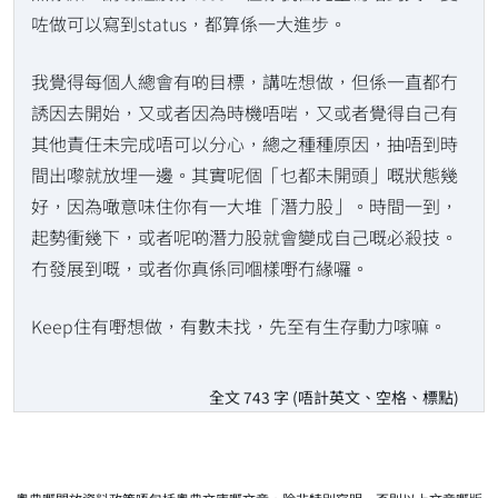
咗做可以寫到status，都算係一大進步。
我覺得每個人總會有啲目標，講咗想做，但係一直都冇
誘因去開始，又或者因為時機唔啱，又或者覺得自己有
其他責任未完成唔可以分心，總之種種原因，抽唔到時
間出嚟就放埋一邊。其實呢個「乜都未開頭」嘅狀態幾
好，因為噉意味住你有一大堆「潛力股」。時間一到，
起勢衝幾下，或者呢啲潛力股就會變成自己嘅必殺技。
冇發展到嘅，或者你真係同嗰樣嘢冇緣囉。
Keep住有嘢想做，有數未找，先至有生存動力𠺢嘛。
全文 743 字 (唔計英文、空格、標點)