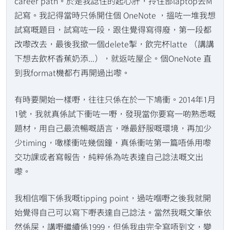
career path。於是我諗住的起心肝，拎住部laptop去M
記寫。我記得當時只係開住個 OneNote ，搵咗一堆我想
試寫嘅題目，試寫咗一段，跟住覺得寫得廢，第一段都
改嚟改去，最後我撳一個delete掣，飲完杯latte （講講
下想去飲杯香蕉奶添...），就返咗屋企。個OneNote 直
到我format機都冇再開過出嚟。
有時要開始一樣嘢，往往只係在於一下鳩衝。2014年1月
1號，我就真係試下衝咗一嘢，發現當你要寫一啲熟悉嘅
題材，用自己最流暢嘅語言，喺最舒服嘅環境，再加少
少timing，噉樣衝咗幾個鐘，真係衝咗第一篇唔係用嚟
交功課或者寫報告，純粹係為咗表達自己諗法嘅文出
嚟。
我相信嗰下係我嘅tipping point，過咗嗰嘢之後我就開
始覺得自己可以寫下嘢表達自己諗法。當然我嘅文筆依
然係屎，講嘢繼續係1999，但係我由完全寫唔到文，變