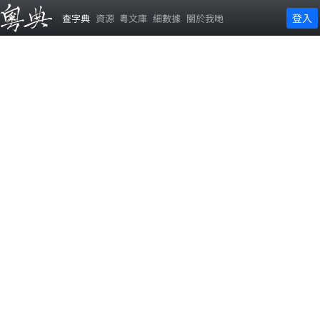
登入
查字典
資源
粵文庫
細數據
關於我哋