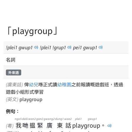
「playgroup」
!plei1 gwup
1
!plei1 !grup1
pei
1
gwup
1
名詞
外來語
(廣東話)
俾
幼兒
喺正式讀
幼稚園
之前報讀嘅遊戲班，透過
遊戲小組形式學習
(英文)
playgroup
例句：
ngo5
dei6
wan2
gan2
gwong2
dung1
waa2
plei1 gwup1
我
哋
揾
緊
廣
東
話
playgroup
。
(粵)