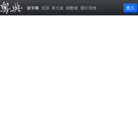
登入
查字典
資源
粵文庫
細數據
關於我哋