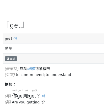
「get」
get
1
動詞
外來語
(廣東話)
成功
理解
到某樣嘢
(英文)
to comprehend; to understand
例句：
nei5
get1
m4
get1
你
get
唔
get？
(粵)
(英)
Are you getting it?