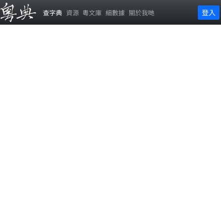
登入
查字典
資源
粵文庫
細數據
關於我哋