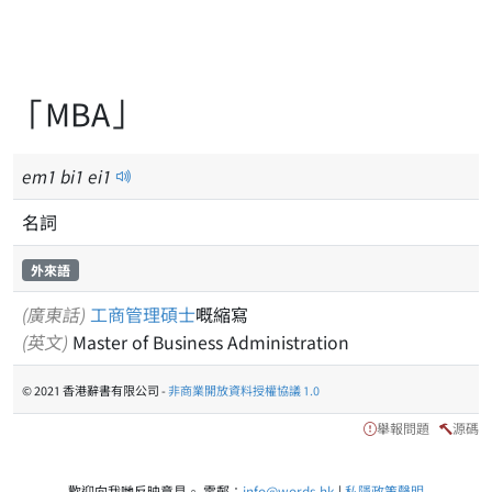
「MBA」
em
1
bi
1
ei
1
名詞
外來語
(廣東話)
工商管理
碩士
嘅縮寫
(英文)
Master of Business Administration
© 2021 香港辭書有限公司 -
非商業開放資料授權協議 1.0
舉報問題
源碼
歡迎向我哋反映意見。 電郵：
info@words.hk
|
私隱政策聲明