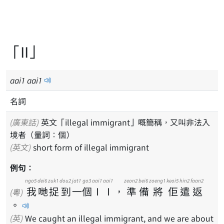
「II」
aai
1
aai
1
名詞
(廣東話)
英文「illegal immigrant」嘅簡稱，又叫非法入
境者（量詞：個）
(英文)
short form of illegal immigrant
例句：
ngo5
dei6
zuk1
dou2
jat1
go3
aai1 aai1
zeon2
bei6
zoeng1
keoi5
hin2
faan2
我
哋
捉
到
一
個
ＩＩ
，
準
備
將
佢
遣
返
(粵)
。
(英)
We caught an illegal immigrant, and we are about