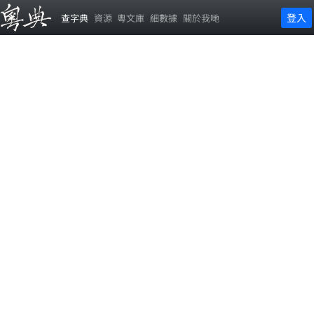
登入
查字典
資源
粵文庫
細數據
關於我哋