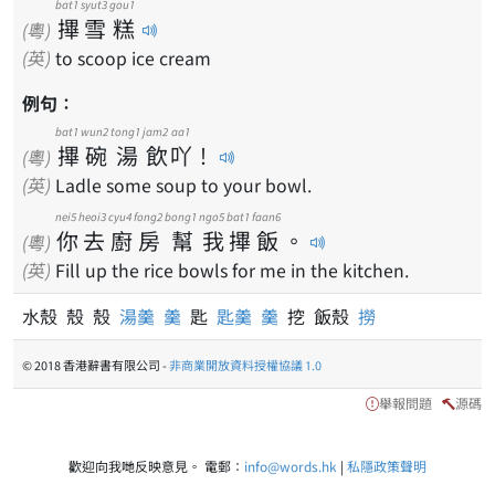
bat1
syut3
gou1
𢳂
雪
糕
(粵)
(英)
to scoop ice cream
例句：
bat1
wun2
tong1
jam2
aa1
𢳂
碗
湯
飲
吖
！
(粵)
(英)
Ladle some soup to your bowl.
nei5
heoi3
cyu4
fong2
bong1
ngo5
bat1
faan6
你
去
廚
房
幫
我
𢳂
飯
。
(粵)
(英)
Fill up the rice bowls for me in the kitchen.
水殼 殼 殼
湯羹
羹
匙
匙羹
羹
挖 飯殼
撈
© 2018 香港辭書有限公司 -
非商業開放資料授權協議 1.0
舉報問題
源碼
歡迎向我哋反映意見。 電郵：
info@words.hk
|
私隱政策聲明