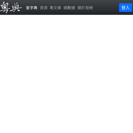
登入
查字典
資源
粵文庫
細數據
關於我哋