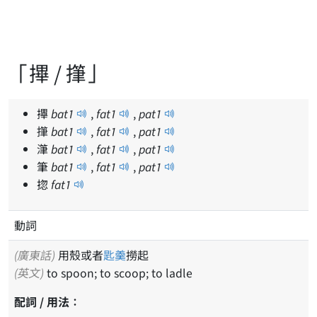
「𢳂 / 𢴩」
𢳂
bat
1
,
fat
1
,
pat
1
𢴩
bat
1
,
fat
1
,
pat
1
潷
bat
1
,
fat
1
,
pat
1
筆
bat
1
,
fat
1
,
pat
1
㧾
fat
1
動詞
(廣東話)
用殼或者
匙羹
撈起
(英文)
to spoon; to scoop; to ladle
配詞 / 用法：