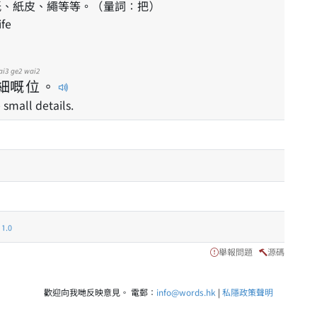
紙、紙皮、繩等等。（量詞：把）
ife
ai3
ge2
wai2
細
嘅
位
。
 small details.
.0
舉報問題
源碼
歡迎向我哋反映意見。 電郵：
info@words.hk
|
私隱政策聲明