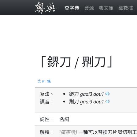
查字典
資源
粵文庫
細數據
「鎅刀 / 𠝹刀」
第 #1 條
寫法、
鎅刀
gaai
3
dou
1
讀音：
𠝹刀
gaai
3
dou
1
詞性：
名詞
解釋：
(廣東話)
一種可以替換刀片嘅切割工具嘅總稱；有啲有得調節刀片長度，或者沿痕拗斷換走