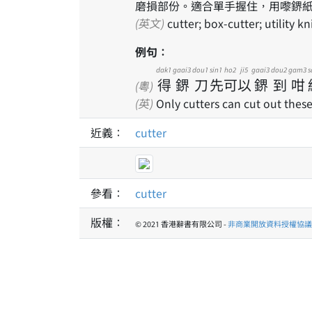
磨損部份。適合單手握住，用嚟鎅
(英文)
cutter; box-cutter; utility kn
例句：
dak1
gaai3
dou1
sin1
ho2
ji5
gaai3
dou2
gam3
s
得
鎅
刀
先
可
以
鎅
到
咁
(粵)
(英)
Only cutters can cut out these
近義：
cutter
參看：
cutter
版權：
© 2021 香港辭書有限公司 -
非商業開放資料授權協議 1