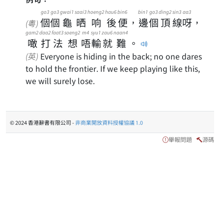
go3
go3
gwai1
saai3
hoeng2
hau6
bin6
bin1
go3
ding2
sin3
aa3
個
個
龜
晒
响
後
便
，
邊
個
頂
線
呀
，
(粵)
gam2
daa2
faat3
soeng2
m4
syu1
zau6
naan4
噉
打
法
想
唔
輸
就
難
。
(英)
Everyone is hiding in the back; no one dares
to hold the frontier. If we keep playing like this,
we will surely lose.
© 2024 香港辭書有限公司 -
非商業開放資料授權協議 1.0
舉報問題
源碼