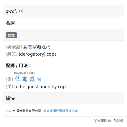
gwai
1
名詞
俚語
(廣東話)
對
警察
嘅貶稱
(英文)
(derogatory) cops
配詞 / 用法：
bei2 gwai1 dau6
俾龜逗
(粵)
(英)
to be questioned by cop
捕快
© 2024 香港辭書有限公司 -
非商業開放資料授權協議 1.0
舉報問題
源碼