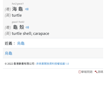
hoi2
gwai1
海
龜
(粵)
(英)
turtle
gwai1
hok3
龜
殼
(粵)
(英)
turtle shell; carapace
近義：
烏龜
烏龜
© 2022 香港辭書有限公司 -
非商業開放資料授權協議 1.0
舉報問題
源碼