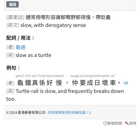
潮語
(廣東話)
通常用嚟形容識郁嘅野郁得慢，帶貶義
(英文)
slow, with derogatory sense
配詞 / 用法：
(粵)
龜速
(英)
slow as a turtle
例句：
gwai1
tit3
zan1
hai6
hou2
maan6
zung6
jiu3
sing4
jat6
waai6
ce1
龜
鐵
真
係
好
慢
，
仲
要
成
日
壞
車
。
(粵)
(英)
Turtle-rail is slow, and frequently breaks down
too.
© 2024 香港辭書有限公司 -
非商業開放資料授權協議 1.0
舉報問題
源碼