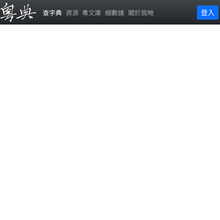
登入
查字典
資源
粵文庫
細數據
關於我哋