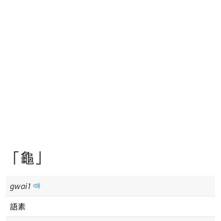
「龜」
gwai
1
語素