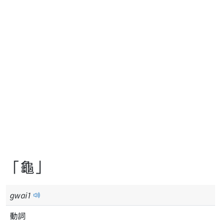
「龜」
gwai
1
動詞