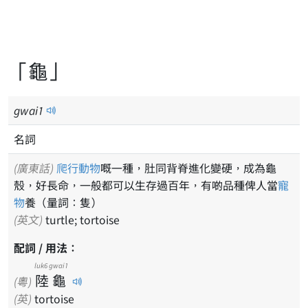
「龜」
gwai
1
名詞
(廣東話)
爬行動物
嘅一種，肚同背脊進化變硬，成為龜
殼，好長命，一般都可以生存過百年，有啲品種俾人當
寵
物
養（量詞：隻）
(英文)
turtle; tortoise
配詞 / 用法：
luk6
gwai1
陸
龜
(粵)
(英)
tortoise