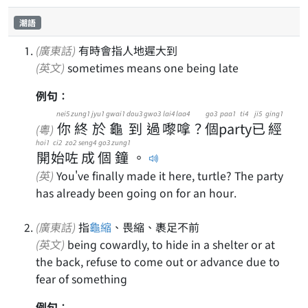
潮語
(廣東話)
有時會指人地遲大到
(英文)
sometimes means one being late
例句：
nei5
zung1
jyu1
gwai1
dou3
gwo3
lai4
laa4
go3
paa1 ti4
ji5
ging1
你
終
於
龜
到
過
嚟
嗱
？
個
party
已
經
(粵)
hoi1
ci2
zo2
seng4
go3
zung1
開
始
咗
成
個
鐘
。
(英)
You've finally made it here, turtle? The party
has already been going on for an hour.
(廣東話)
指
龜縮
、畏縮、裹足不前
(英文)
being cowardly, to hide in a shelter or at
the back, refuse to come out or advance due to
fear of something
例句：