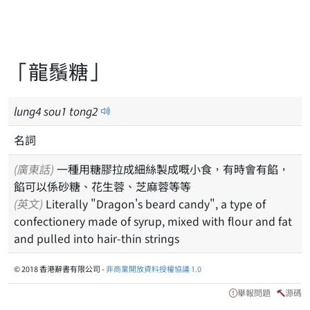
「龍鬚糖」
lung
4
sou
1
tong
2
名詞
(廣東話)
一種用糖膠拉成細絲製成嘅小食，有時會有餡，
餡可以係砂糖、花生蓉、芝麻蓉等等
(英文)
Literally "Dragon's beard candy", a type of
confectionery made of syrup, mixed with flour and fat
and pulled into hair-thin strings
© 2018 香港辭書有限公司 -
非商業開放資料授權協議 1.0
舉報問題
源碼