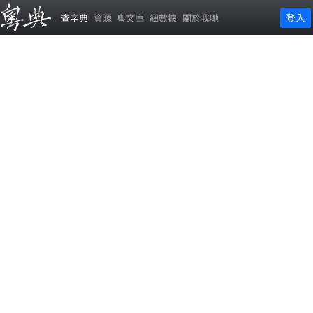
登入
查字典
資源
粵文庫
細數據
關於我哋