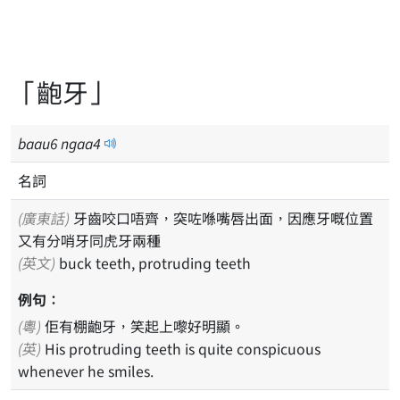
「齙牙」
baau
6
ngaa
4
名詞
(廣東話)
牙齒咬口唔齊，突咗喺嘴唇出面，因應牙嘅位置
又有分哨牙同虎牙兩種
(英文)
buck teeth, protruding teeth
例句：
(粵)
佢有棚齙牙，笑起上嚟好明顯。
(英)
His protruding teeth is quite conspicuous
whenever he smiles.