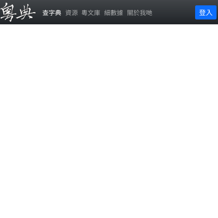
登入
查字典
資源
粵文庫
細數據
關於我哋