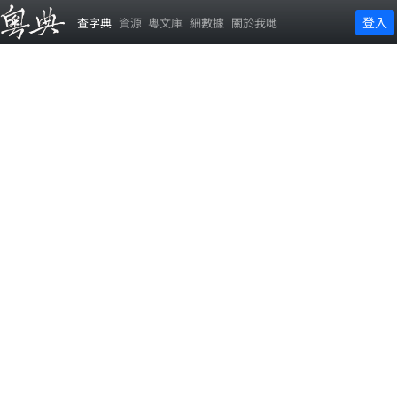
登入
查字典
資源
粵文庫
細數據
關於我哋