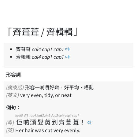
「齊葺葺 / 齊輯輯」
齊葺葺
cai
4
cap
1
cap
1
齊輯輯
cai
4
cap
1
cap
1
形容詞
(廣東話)
形容一啲嘢好齊，好平均，唔亂
(英文)
very even, tidy, or neat
例句：
keoi5
di1
tau4
faat3
zin2
dou3
cai4
cap1
cap1
佢
啲
頭
髮
剪
到
齊
葺
葺
！
(粵)
(英)
Her hair was cut very evenly.