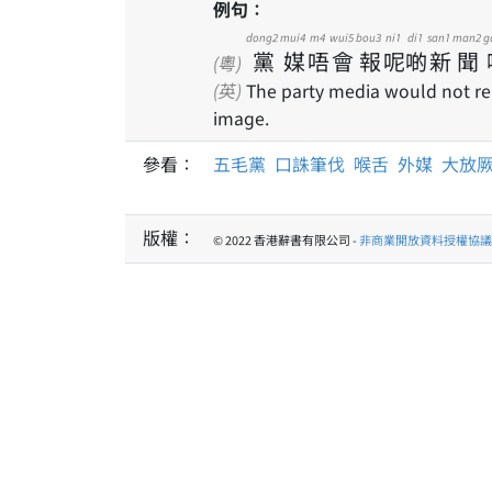
例句：
dong2
mui4
m4
wui5
bou3
ni1
di1
san1
man2
g
黨
媒
唔
會
報
呢
啲
新
聞
(粵)
(英)
The party media would not rep
image.
參看：
五毛黨
口誅筆伐
喉舌
外媒
大放
版權：
© 2022 香港辭書有限公司 -
非商業開放資料授權協議 1