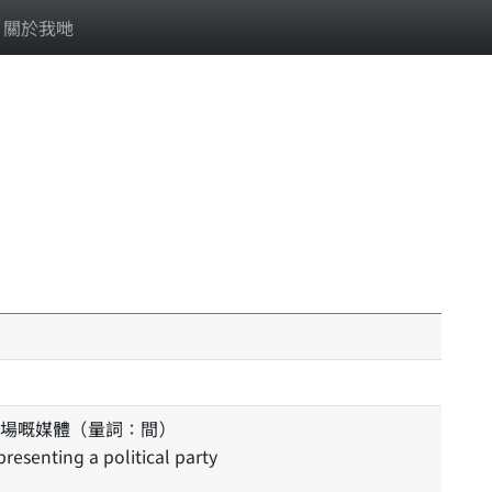
關於我哋
場嘅媒體（量詞：間）
resenting a political party