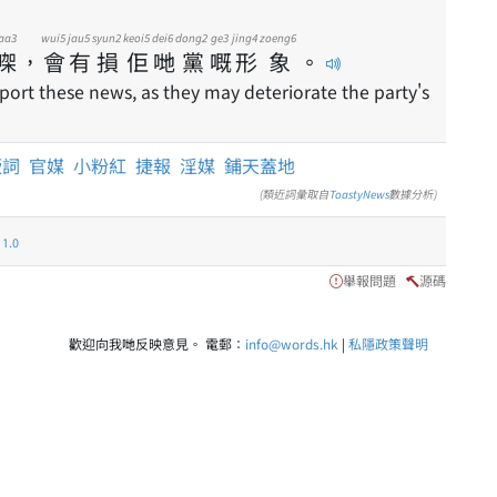
aa3
wui5
jau5
syun2
keoi5
dei6
dong2
ge3
jing4
zoeng6
㗎
，
會
有
損
佢
哋
黨
嘅
形
象
。
ort these news, as they may deteriorate the party's
厥詞
官媒
小粉紅
捷報
淫媒
鋪天蓋地
(類近詞彙取自
ToastyNews
數據分析)
.0
舉報問題
源碼
歡迎向我哋反映意見。 電郵：
info@words.hk
|
私隱政策聲明