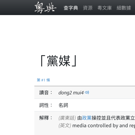
查字典
資源
粵文庫
細數據
「黨媒」
第 #1 條
讀音：
dong
2
mui
4
詞性：
名詞
解釋：
(廣東話)
由
政黨
操控並且代表政黨立
(英文)
media controlled by and rep