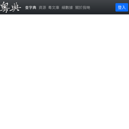
登入
查字典
資源
粵文庫
細數據
關於我哋