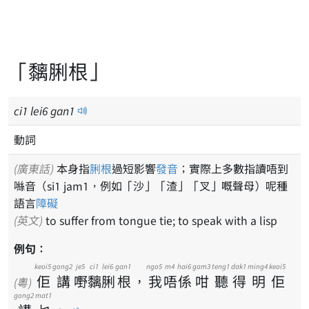
「黐脷根」
ci
1
lei
6
gan
1
動詞
(廣東話)
本身指
脷根
過短影響
發音
；實際上多數指讀唔到
噝音（si1 jam1，例如「沙」「渣」「叉」嘅聲母）呢種
語言
障礙
(英文)
to suffer from tongue tie; to speak with a lisp
例句：
keoi5
gong2
je5
ci1
lei6
gan1
ngo5
m4
hai6
gam3
teng1
dak1
ming4
keoi5
佢
講
嘢
黐
脷
根
，
我
唔
係
咁
聽
得
明
佢
(粵)
gong2
mat1