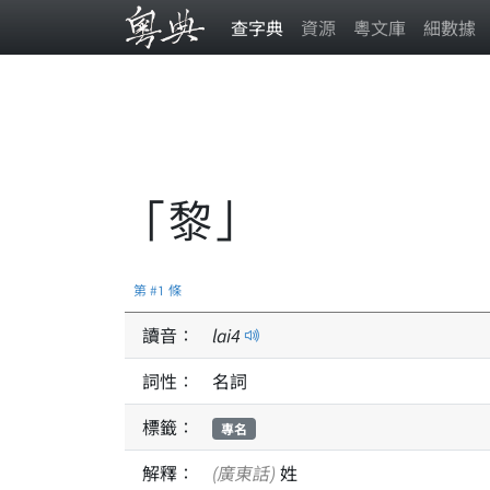
查字典
資源
粵文庫
細數據
「黎」
第 #1 條
讀音：
lai
4
詞性：
名詞
標籤：
專名
解釋：
(廣東話)
姓